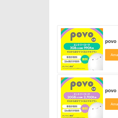
pov
pov