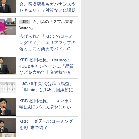
会、増収増益もガバナンスや
セキュリティ対策などに課題
石川温の「スマホ業界
連載
Watch」
告げられた「KDDIのローミ
ング終了」、エリアマップの
落とし穴と楽天モバイルの課
題
KDDI松田社長、ahamoの
40GBキャンペーンに「品質
などを含めて十分対抗でき
る」
IIJの26年度1Qは増収増益、
「IIJmio」は145万回線超に
KDDI松田社長、「スマホを
軸にAIデバイス増やしたい」
KDDI、楽天へのローミング
を9月末で終了