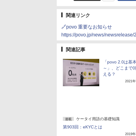
関連リンク
🔗povo 重要なお知らせ
https://povo.jp/news/newsrelease
関連記事
「povo 2.0は基
～」、どこまで0
える？
2021
ケータイ用語の基礎知識
連載
第903回：eKYCとは
2019