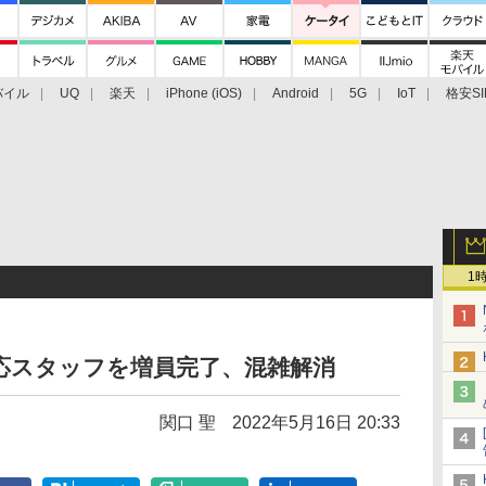
バイル
UQ
楽天
iPhone (iOS)
Android
5G
IoT
格安SI
アクセサリー
業界動向
法人向け
最新技術/その他
1
対応スタッフを増員完了、混雑解消
関口 聖
2022年5月16日 20:33