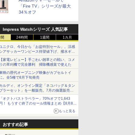
Amazonサマーセールで
「Fire TV」シリーズが最大
34％オフ
Impress Watchシリーズ 人気記事
時間
24時間
1週間
1カ月
ユニクロ、今日から「お盆特別セール」。涼感
シアサッカーワンピース待望値下げ、撥水ギア
ショーツは1990円に
【家電レビュー】手ごわい雑草との戦い、コメ
リの草刈機で完全勝利 掃除機感覚で使えた
東映の歴代オープニング映像がカプセルトイ
に。全5種で8月下旬発売
カルディ、オンライン限定「ネコバッグ＆タン
ブラーセット」を一般販売。7月の抽選販売の
当選無効分
「オクトパストラベラー」70%オフで1,643
円！ もうすぐ終了のセール情報まとめ【8月8日
更新】
もっと見る
ニンテンドーeショップでは「大神 絶景版」が
67%オフで990円
おすすめ記事