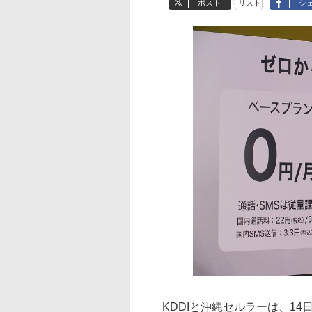
ポスト
リスト
シ
KDDIと沖縄セルラーは、14