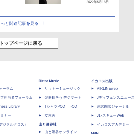
2022年5月13日
もっと関連記事を見る
トップページに戻る
Rittor Music
イカロス出版
dフォーラム
リットーミュージック
AIRLINEweb
ップ担当者フォーラム
楽器探そう!デジマート
Jディフェンスニュー
ness Library
TシャツPOD T-OD
通訳翻訳ジャーナル
セミナー
立東舎
JレスキューWeb
 X（デジタルクロス）
山と溪谷社
イカロスアカデミー
山と溪谷オンライン
MdN