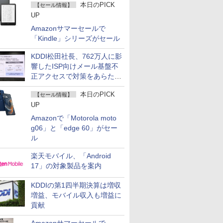
本日のPICK
【セール情報】
UP
Amazonサマーセールで
「Kindle」シリーズがセール
KDDI松田社長、762万人に影
響したISP向けメール基盤不
正アクセスで対策をあらため
て説明
本日のPICK
【セール情報】
UP
Amazonで「Motorola moto
g06」と「edge 60」がセー
ル
楽天モバイル、「Android
17」の対象製品を案内
KDDIの第1四半期決算は増収
増益、モバイル収入も増益に
貢献