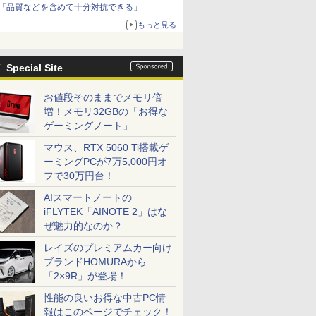
「品質などを含めて十分対抗できる」
もっと見る
Special Site
お値段そのままでメモリ倍
増！メモリ32GBの「お得な
ゲーミングノート」
マウス、RTX 5060 Ti搭載ゲ
ーミングPCが7万5,000円オ
フで30万円台！
AIスマートノートの
iFLYTEK「AINOTE 2」はな
ぜ魅力的なのか？
レイズのプレミアムカー向け
ブランドHOMURAから
「2×9R」が登場！
性能の良いお得な中古PC情
報はこのページでチェック！