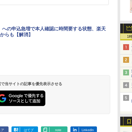
o」への申込急増で本人確認に時間要する状態、楽天
からも【解消】
1
 検索で当サイトの記事を優先表示させる
ェア
はてブ
note
LinkedIn