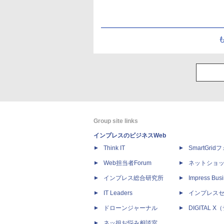
Group site links
インプレスのビジネスWeb
Think IT
SmartGri
Web担当者Forum
ネットショ
インプレス総合研究所
Impress Busi
IT Leaders
インプレス
ドローンジャーナル
DIGITAL
ネッ担お悩み相談室