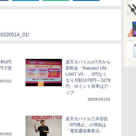
/20220514_01/
本料0円
楽天モバイルが7月から
円で使
新料金「Rakuten UN-
LIMIT VII」、0円なく
なり月額1078円～3278
年9月13日
円、ポイント倍率はア
ップ
2022年5月13日
楽天モバイル三木谷氏
「0円廃止」の理由は
「電気通信事業法」
年4月25日