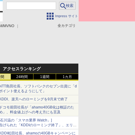
Impress サイト
全カテゴリ
M/MVNO
アクセスランキング
時間
24時間
1週間
1カ月
NTT島田社長、ソフトバンクのセブン出資に「d
ポイント使えるようにして」
KDDI、楽天へのローミングを9月末で終了
ドコモ前田社長が「ahamo40GB化は検証のた
め」、料金値上げへの考え方にも言及
[石川温の「スマホ業界 Watch」]
告げられた「KDDIのローミング終了」、エリア
マップの落とし穴と楽天モバイルの課題
KDDI松田社長、ahamoの40GBキャンペーンに