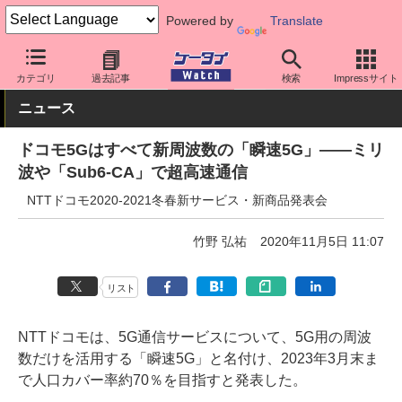
Powered by
Translate
ケータイ Watch
キャリア
ドコモ
5G
カテゴリ
過去記事
検索
Impressサイト
ニュース
ドコモ5Gはすべて新周波数の「瞬速5G」――ミリ
波や「Sub6-CA」で超高速通信
NTTドコモ2020-2021冬春新サービス・新商品発表会
竹野 弘祐
2020年11月5日 11:07
リスト
NTTドコモは、5G通信サービスについて、5G用の周波
数だけを活用する「瞬速5G」と名付け、2023年3月末ま
で人口カバー率約70％を目指すと発表した。