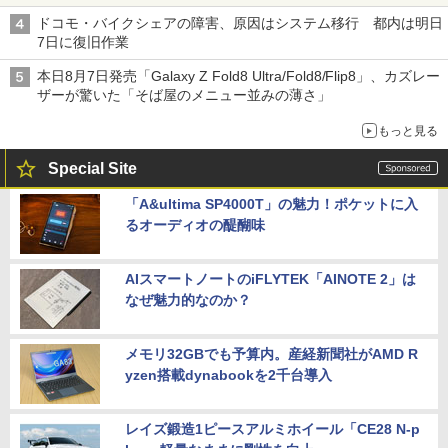
ドコモ・バイクシェアの障害、原因はシステム移行 都内は明日
7日に復旧作業
本日8月7日発売「Galaxy Z Fold8 Ultra/Fold8/Flip8」、カズレー
ザーが驚いた「そば屋のメニュー並みの薄さ」
もっと見る
Special Site
「A&ultima SP4000T」の魅力！ポケットに入
るオーディオの醍醐味
AIスマートノートのiFLYTEK「AINOTE 2」は
なぜ魅力的なのか？
メモリ32GBでも予算内。産経新聞社がAMD R
yzen搭載dynabookを2千台導入
レイズ鍛造1ピースアルミホイール「CE28 N-p