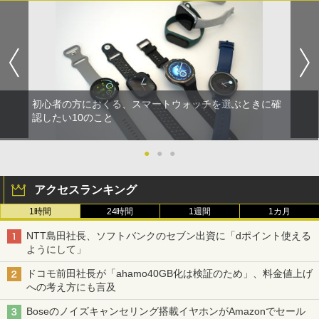
初心者の方におくる、スマートウォッチを選ぶときに確
認したい10のこと
●
●
●
アクセスランキング
1時間
24時間
1週間
1カ月
NTT島田社長、ソフトバンクのセブン出資に「dポイント使える
ようにして」
ドコモ前田社長が「ahamo40GB化は検証のため」、料金値上げ
への考え方にも言及
Boseのノイズキャンセリング搭載イヤホンがAmazonでセール