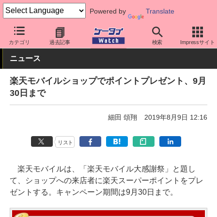
Powered by
Translate
ケータイ Watch
格安スマホ/格安SIM
格安SIM/MVNO
楽天モバ
カテゴリ
過去記事
検索
Impressサイト
ニュース
楽天モバイルショップでポイントプレゼント、9月
30日まで
細田 頌翔
2019年8月9日 12:16
リスト
楽天モバイルは、「楽天モバイル大感謝祭」と題し
て、ショップへの来店者に楽天スーパーポイントをプレ
ゼントする。キャンペーン期間は9月30日まで。