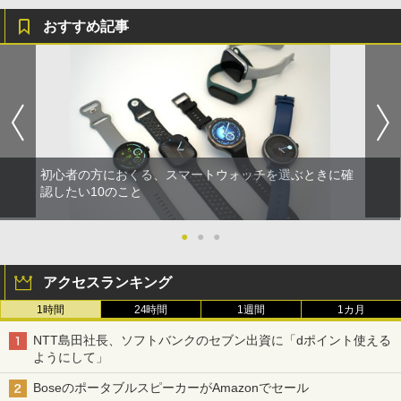
おすすめ記事
初心者の方におくる、スマートウォッチを選ぶときに確
認したい10のこと
●
●
●
アクセスランキング
1時間
24時間
1週間
1カ月
NTT島田社長、ソフトバンクのセブン出資に「dポイント使える
ようにして」
BoseのポータブルスピーカーがAmazonでセール