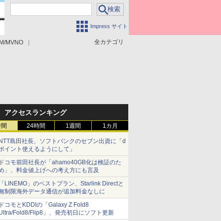
Impress サイト
全カテゴリ
M/MVNO
アクセスランキング
時間
24時間
1週間
1カ月
NTT島田社長、ソフトバンクのセブン出資に「d
ポイント使えるようにして」
ドコモ前田社長が「ahamo40GB化は検証のた
め」、料金値上げへの考え方にも言及
「LINEMO」のベストプラン、Starlink Directと
無制限海外データ通信が追加料金なしに
ドコモとKDDIの「Galaxy Z Fold8
Ultra/Fold8/Flip8」、発売初日にソフト更新