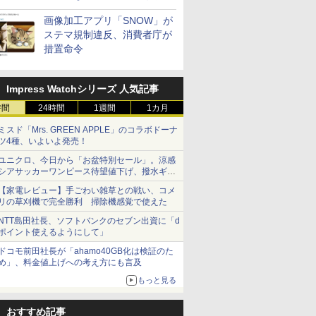
画像加工アプリ「SNOW」が
ステマ規制違反、消費者庁が
措置命令
Impress Watchシリーズ 人気記事
時間
24時間
1週間
1カ月
ミスド「Mrs. GREEN APPLE」のコラボドーナ
ツ4種、いよいよ発売！
ユニクロ、今日から「お盆特別セール」。涼感
シアサッカーワンピース待望値下げ、撥水ギア
ショーツは1990円に
【家電レビュー】手ごわい雑草との戦い、コメ
リの草刈機で完全勝利 掃除機感覚で使えた
NTT島田社長、ソフトバンクのセブン出資に「d
ポイント使えるようにして」
ドコモ前田社長が「ahamo40GB化は検証のた
め」、料金値上げへの考え方にも言及
もっと見る
おすすめ記事