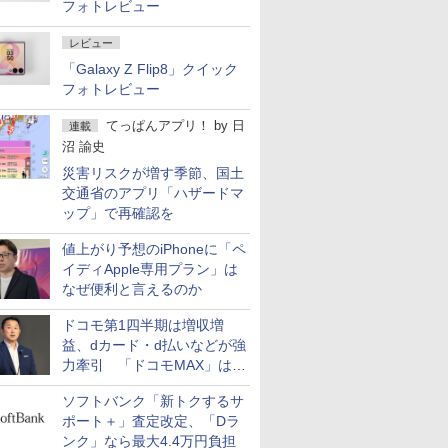
フォトレビュー
レビュー
「Galaxy Z Flip8」クイック
フォトレビュー
てっぱんアプリ！
by
日
連載
沼 諭史
災害リスクが増す季節、国土
交通省のアプリ「ハザードマ
ップ」で再確認を
値上がり予想のiPhoneに「ペ
イディApple専用プラン」は
なぜ便利と言えるのか
ドコモ第1四半期は増収増
益、dカード・d払いなどが強
力牽引 「ドコモMAX」は
400万契約突破
ソフトバンク「新トクするサ
ポート＋」査定改定、「Dラ
ンク」なら最大4.4万円負担