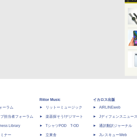
Rittor Music
イカロス出版
dフォーラム
リットーミュージック
AIRLINEweb
ップ担当者フォーラム
楽器探そう!デジマート
Jディフェンスニュー
ness Library
TシャツPOD T-OD
通訳翻訳ジャーナル
セミナー
立東舎
JレスキューWeb