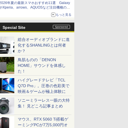
2026年夏の最新スマホおすすめ11選 Galaxy
やXperia、arrows、AQUOSなど注目機種の特
徴は
もっと見る
Special Site
総合オーディオブランドに進
化するSHANLINGとは何者
か？
鳥肌ものの「DENON
HOME」サウンドを体感し
た！
ハイグレードテレビ「TCL
Q7D Pro」。圧巻の色彩美で
映画＆ゲームが極上体験に
ソニーミラーレス一眼の大特
集！ 見どころ記事まとめ
マウス、RTX 5060 Ti搭載ゲ
ーミングPCが7万5,000円オ