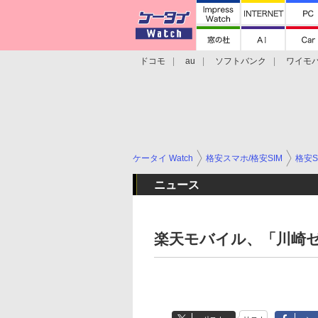
ドコモ
au
ソフトバンク
ワイモ
格安スマホ/SIMフリースマホ
周辺機器/
ケータイ Watch
格安スマホ/格安SIM
格安S
ニュース
楽天モバイル、「川崎