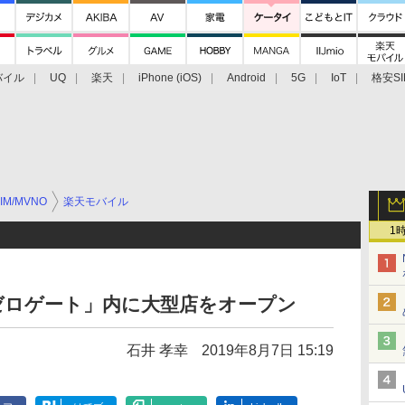
バイル
UQ
楽天
iPhone (iOS)
Android
5G
IoT
格安SI
アクセサリー
業界動向
法人向け
最新技術/その他
IM/MVNO
楽天モバイル
1
ゼロゲート」内に大型店をオープン
石井 孝幸
2019年8月7日 15:19