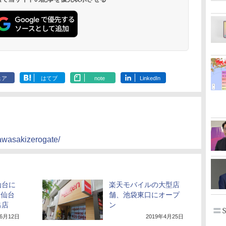
ェア
はてブ
note
LinkedIn
kawasakizerogate/
仙台に
楽天モバイルの大型店
 仙台
舗、池袋東口にオープ
出店
ン
年6月12日
2019年4月25日