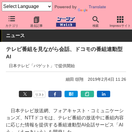
Powered by
Translate
ケータイ Watch
最新技術/その他
AI
カテゴリ
過去記事
検索
Impressサイト
ニュース
テレビ番組を見ながら会話、ドコモの番組連動型
AI
日本テレビ「バゲット」で提供開始
細田 頌翔
2019年2月4日 11:26
リスト
日本テレビ放送網、フォアキャスト・コミュニケーシ
ョンズ、NTTドコモは、テレビ番組の放送中に番組内容
に応じた情報を提供する番組連動型AI会話サービス「AI
う」（えーあいう）を開発した。