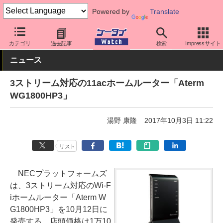
Powered by
Translate
ケータイ Watch
周辺機器/アクセサリー
その他
カテゴリ
過去記事
検索
Impressサイト
ニュース
3ストリーム対応の11acホームルーター「Aterm
WG1800HP3」
湯野 康隆
2017年10月3日 11:22
リスト
NECプラットフォームズ
は、3ストリーム対応のWi-F
iホームルーター「Aterm W
G1800HP3」を10月12日に
発売する。店頭価格は1万10