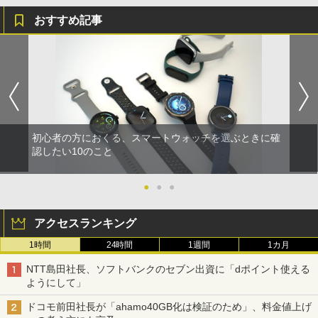
おすすめ記事
初心者の方におくる、スマートウォッチを選ぶときに確
認したい10のこと
●
●
●
アクセスランキング
1時間
24時間
1週間
1カ月
NTT島田社長、ソフトバンクのセブン出資に「dポイント使える
ようにして」
ドコモ前田社長が「ahamo40GB化は検証のため」、料金値上げ