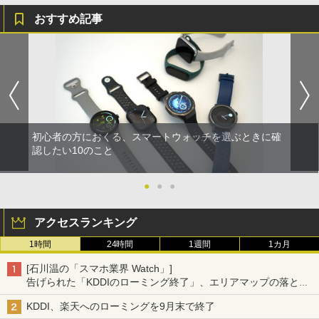
おすすめ記事
初心者の方におくる、スマートウォッチを選ぶときに確
認したい10のこと
●
●
●
アクセスランキング
1時間
24時間
1週間
1カ月
[石川温の「スマホ業界 Watch」]
告げられた「KDDIのローミング終了」、エリアマップの落とし
穴と楽天モバイルの課題
KDDI、楽天へのローミングを9月末で終了