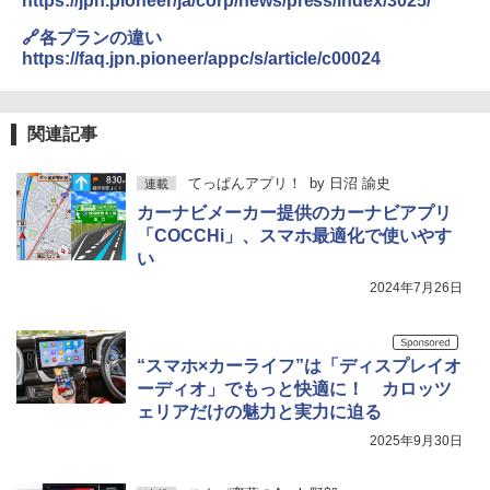
https://jpn.pioneer/ja/corp/news/press/index/3025/
🔗各プランの違い
https://faq.jpn.pioneer/appc/s/article/c00024
関連記事
てっぱんアプリ！
by
日沼 諭史
連載
カーナビメーカー提供のカーナビアプリ
「COCCHi」、スマホ最適化で使いやす
い
2024年7月26日
“スマホ×カーライフ”は「ディスプレイオ
ーディオ」でもっと快適に！ カロッツ
ェリアだけの魅力と実力に迫る
2025年9月30日