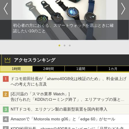
初心者の方におくる、スマートウォッチを選ぶときに確
認したい10のこと
●
●
●
アクセスランキング
1時間
24時間
1週間
1カ月
ドコモ前田社長が「ahamo40GB化は検証のため」、料金値上げ
への考え方にも言及
[石川温の「スマホ業界 Watch」]
告げられた「KDDIのローミング終了」、エリアマップの落とし
穴と楽天モバイルの課題
NTTドコモ、エリクソン製の最新型装置を国内初導入
Amazonで「Motorola moto g06」と「edge 60」がセール
KDDI松田社長、ahamoの40GBキャンペーンに「品質などを含