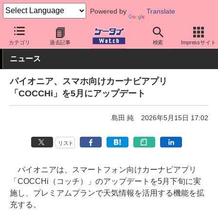
Powered by
Translate
ケータイ Watch
周辺機器/アクセサリー
その他
カテゴリ
過去記事
検索
Impressサイト
ニュース
パイオニア、スマホ向けカーナビアプリ
「COCCHi」を5月にアップデート
島田 純
2026年5月15日 17:02
リスト
パイオニアは、スマートフォン向けカーナビアプリ
「COCCHi（コッチ）」のアップデートを5月下旬に実
施し、プレミアムプランで天気情報を活用する機能を拡
充する。