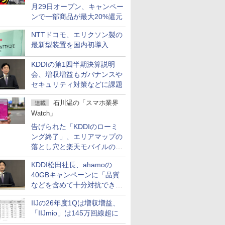
月29日オープン、キャンペー
ンで一部商品が最大20%還元
NTTドコモ、エリクソン製の
最新型装置を国内初導入
KDDIの第1四半期決算説明
会、増収増益もガバナンスや
セキュリティ対策などに課題
石川温の「スマホ業界
連載
Watch」
告げられた「KDDIのローミ
ング終了」、エリアマップの
落とし穴と楽天モバイルの課
題
KDDI松田社長、ahamoの
40GBキャンペーンに「品質
などを含めて十分対抗でき
る」
IIJの26年度1Qは増収増益、
「IIJmio」は145万回線超に