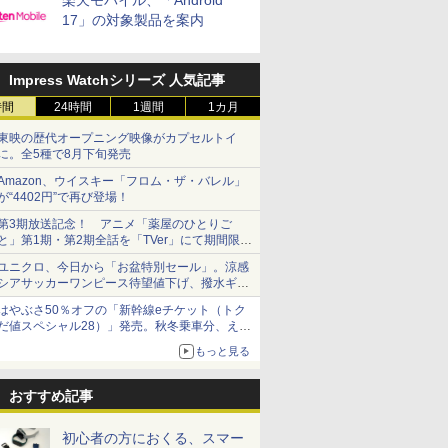
楽天モバイル、「Android
17」の対象製品を案内
Impress Watchシリーズ 人気記事
時間
24時間
1週間
1カ月
東映の歴代オープニング映像がカプセルトイ
に。全5種で8月下旬発売
Amazon、ウイスキー「フロム・ザ・バレル」
が“4402円”で再び登場！
第3期放送記念！ アニメ「薬屋のひとりご
と」第1期・第2期全話を「TVer」にて期間限定
で順次無料配信開始
ユニクロ、今日から「お盆特別セール」。涼感
シアサッカーワンピース待望値下げ、撥水ギア
ショーツは1990円に
はやぶさ50％オフの「新幹線eチケット（トク
だ値スペシャル28）」発売。秋冬乗車分、えき
ねっと限定
もっと見る
おすすめ記事
初心者の方におくる、スマー