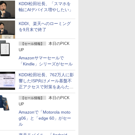
KDDI松田社長、「スマホを
軸にAIデバイス増やしたい」
KDDI、楽天へのローミング
を9月末で終了
本日のPICK
【セール情報】
UP
Amazonサマーセールで
「Kindle」シリーズがセール
KDDI松田社長、762万人に影
響したISP向けメール基盤不
正アクセスで対策をあらため
て説明
本日のPICK
【セール情報】
UP
Amazonで「Motorola moto
g06」と「edge 60」がセー
ル