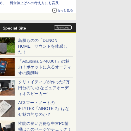
め」、料金値上げへの考え方にも言及
もっと見る
Special Site
鳥肌ものの「DENON
HOME」サウンドを体感し
た！
「A&ultima SP4000T」の魅
力！ポケットに入るオーディ
オの醍醐味
クリエイティブが作った2万
円台の“小さなピュアオーデ
ィオスピーカー”
AIスマートノートの
iFLYTEK「AINOTE 2」はな
ぜ魅力的なのか？
性能の良いお得な中古PC情
報はこのページでチェック！