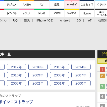
バイル
UQ
楽天
iPhone (iOS)
Android
5G
IoT
格安SI
アクセサリー
業界動向
法人向け
最新技術/その他
記事一覧
1
年
2017
年
2016
年
2015
年
2014
年
年
2010
年
2009
年
2008
年
2007
年
年
2003
年
2002
年
2001
年
2000
年
きのストラップ
4：ポインコストラップ