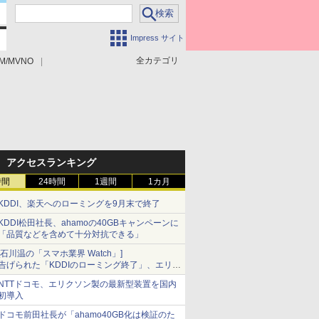
Impress サイト
全カテゴリ
M/MVNO
アクセスランキング
時間
24時間
1週間
1カ月
KDDI、楽天へのローミングを9月末で終了
KDDI松田社長、ahamoの40GBキャンペーンに
「品質などを含めて十分対抗できる」
[石川温の「スマホ業界 Watch」]
告げられた「KDDIのローミング終了」、エリア
マップの落とし穴と楽天モバイルの課題
NTTドコモ、エリクソン製の最新型装置を国内
初導入
ドコモ前田社長が「ahamo40GB化は検証のた