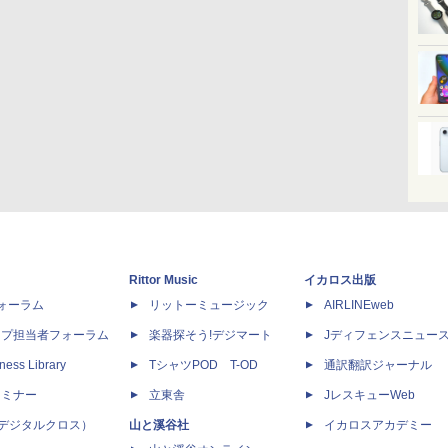
Rittor Music
イカロス出版
dフォーラム
リットーミュージック
AIRLINEweb
ップ担当者フォーラム
楽器探そう!デジマート
Jディフェンスニュー
ness Library
TシャツPOD T-OD
通訳翻訳ジャーナル
セミナー
立東舎
JレスキューWeb
 X（デジタルクロス）
山と溪谷社
イカロスアカデミー