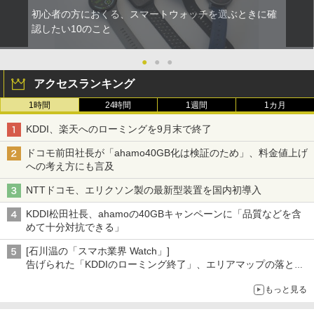
初心者の方におくる、スマートウォッチを選ぶときに確
認したい10のこと
●
●
●
アクセスランキング
1時間
24時間
1週間
1カ月
KDDI、楽天へのローミングを9月末で終了
ドコモ前田社長が「ahamo40GB化は検証のため」、料金値上げ
への考え方にも言及
NTTドコモ、エリクソン製の最新型装置を国内初導入
KDDI松田社長、ahamoの40GBキャンペーンに「品質などを含
めて十分対抗できる」
[石川温の「スマホ業界 Watch」]
告げられた「KDDIのローミング終了」、エリアマップの落とし
穴と楽天モバイルの課題
もっと見る