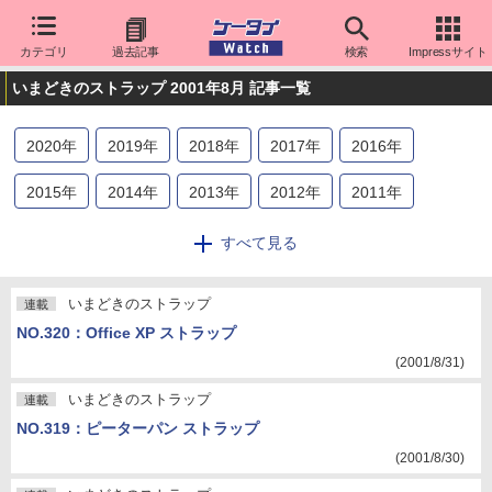
カテゴリ
過去記事
検索
Impressサイト
いまどきのストラップ 2001年8月 記事一覧
2020
年
2019
年
2018
年
2017
年
2016
年
2015
年
2014
年
2013
年
2012
年
2011
年
2010
年
2009
年
2008
年
2007
年
2006
年
すべて見る
2005
年
2004
年
2003
年
2002
年
2001
年
いまどきのストラップ
連載
2000
年
NO.320：Office XP ストラップ
(2001/8/31)
いまどきのストラップ
連載
NO.319：ピーターパン ストラップ
(2001/8/30)