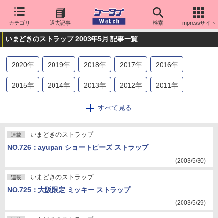
カテゴリ
過去記事
検索
Impressサイト
いまどきのストラップ 2003年5月 記事一覧
2020
年
2019
年
2018
年
2017
年
2016
年
2015
年
2014
年
2013
年
2012
年
2011
年
2010
年
2009
年
2008
年
2007
年
2006
年
すべて見る
2005
年
2004
年
2003
年
2002
年
2001
年
いまどきのストラップ
連載
2000
年
NO.726：ayupan ショートビーズ ストラップ
(2003/5/30)
いまどきのストラップ
連載
NO.725：大阪限定 ミッキー ストラップ
(2003/5/29)