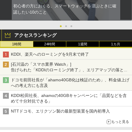
初心者の方におくる、スマートウォッチを選ぶときに確
認したい10のこと
●
●
●
アクセスランキング
1時間
24時間
1週間
1カ月
KDDI、楽天へのローミングを9月末で終了
[石川温の「スマホ業界 Watch」]
告げられた「KDDIのローミング終了」、エリアマップの落とし
穴と楽天モバイルの課題
ドコモ前田社長が「ahamo40GB化は検証のため」、料金値上げ
への考え方にも言及
KDDI松田社長、ahamoの40GBキャンペーンに「品質などを含
めて十分対抗できる」
NTTドコモ、エリクソン製の最新型装置を国内初導入
もっと見る