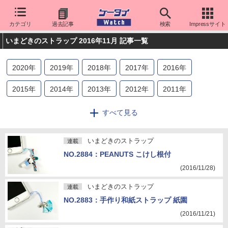
カテゴリ
過去記事
検索
Impressサイト
いまどきのストラップ 2016年11月 記事一覧
2020
年
2019
年
2018
年
2017
年
2016
年
2015
年
2014
年
2013
年
2012
年
2011
年
2010
年
2009
年
2008
年
2007
年
2006
年
すべて見る
2005
年
2004
年
2003
年
2002
年
2001
年
いまどきのストラップ
連載
2000
年
NO.2884：PEANUTS こけし根付
(2016/11/28)
いまどきのストラップ
連載
NO.2883：手作り和紙ストラップ 紙園
(2016/11/21)