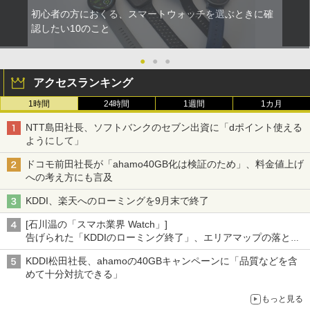
初心者の方におくる、スマートウォッチを選ぶときに確
認したい10のこと
●
●
●
アクセスランキング
1時間
24時間
1週間
1カ月
NTT島田社長、ソフトバンクのセブン出資に「dポイント使える
ようにして」
ドコモ前田社長が「ahamo40GB化は検証のため」、料金値上げ
への考え方にも言及
KDDI、楽天へのローミングを9月末で終了
[石川温の「スマホ業界 Watch」]
告げられた「KDDIのローミング終了」、エリアマップの落とし
穴と楽天モバイルの課題
KDDI松田社長、ahamoの40GBキャンペーンに「品質などを含
めて十分対抗できる」
もっと見る