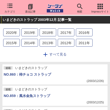
カテゴリ
過去記事
検索
Impressサイト
いまどきのストラップ 2003年12月 記事一覧
2020
年
2019
年
2018
年
2017
年
2016
年
2015
年
2014
年
2013
年
2012
年
2011
年
2010
年
2009
年
2008
年
2007
年
2006
年
すべて見る
2005
年
2004
年
2003
年
2002
年
2001
年
いまどきのストラップ
連載
2000
年
NO.860：柿チョコ ストラップ
(2003/12/26)
いまどきのストラップ
連載
NO.859：風水金魚ストラップ
(2003/12/25)