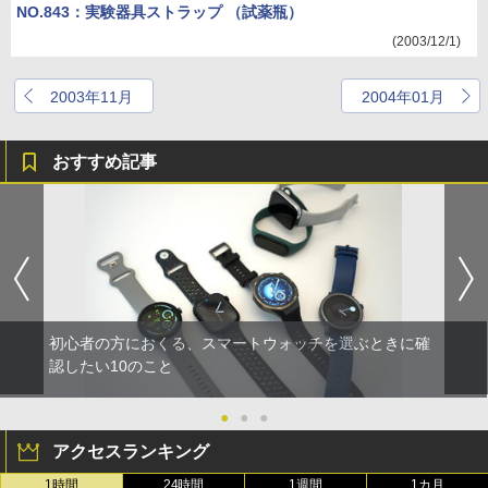
NO.843：実験器具ストラップ （試薬瓶）
(2003/12/1)
2003年11月
2004年01月
おすすめ記事
初心者の方におくる、スマートウォッチを選ぶときに確
認したい10のこと
●
●
●
アクセスランキング
1時間
24時間
1週間
1カ月