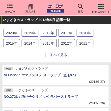
カテゴリ
過去記事
検索
Impressサイト
いまどきのストラップ 2013年5月 記事一覧
2020
年
2019
年
2018
年
2017
年
2016
年
2015
年
2014
年
2013
年
2012
年
2011
年
2010
年
2009
年
2008
年
2007
年
2006
年
すべて見る
2005
年
2004
年
2003
年
2002
年
2001
年
いまどきのストラップ
連載
2000
年
NO.2727：ヤマノススメ ストラップ（あおい）
(2013/5/27)
いまどきのストラップ
連載
NO.2726：踊り子クリノッペ ラバーストラップ
(2013/5/20)