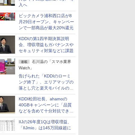
入へ
ビックカメラ浦和西口店が8
月29日オープン、キャンペー
ンで一部商品が最大20%還元
KDDIの第1四半期決算説明
会、増収増益もガバナンスや
セキュリティ対策などに課題
石川温の「スマホ業界
連載
Watch」
告げられた「KDDIのローミ
ング終了」、エリアマップの
落とし穴と楽天モバイルの課
題
KDDI松田社長、ahamoの
40GBキャンペーンに「品質
などを含めて十分対抗でき
る」
IIJの26年度1Qは増収増益、
「IIJmio」は145万回線超に