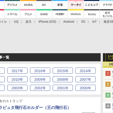
バイル
UQ
楽天
iPhone (iOS)
Android
5G
IoT
格安SI
アクセサリー
業界動向
法人向け
最新技術/その他
記事一覧
1
年
2017
年
2016
年
2015
年
2014
年
年
2010
年
2009
年
2008
年
2007
年
年
2003
年
2002
年
2001
年
2000
年
きのストラップ
5：ラピュタ飛行石ホルダー（王の飛行石）