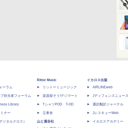
Rittor Music
イカロス出版
dフォーラム
リットーミュージック
AIRLINEweb
ップ担当者フォーラム
楽器探そう!デジマート
Jディフェンスニュー
ness Library
TシャツPOD T-OD
通訳翻訳ジャーナル
セミナー
立東舎
JレスキューWeb
 X（デジタルクロス）
山と溪谷社
イカロスアカデミー