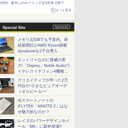
KDDI、楽天へのローミングを9月末で終了
もっと見る
Special Site
メモリ32GBでも予算内。産
経新聞社がAMD Ryzen搭載
dynabookを2千台導入
エントリーなのに脅威の実
力!「Osprey」Noble Audioワ
イヤレスイヤフォン4機種を
一気に聴く
クリエイティブが作った2万
円台の“小さなピュアオーデ
ィオスピーカー”
AIスマートノートの
iFLYTEK「AINOTE 2」はな
ぜ魅力的なのか？
レイズのパワーデザインホイ
ール「M6」に新色登場!!