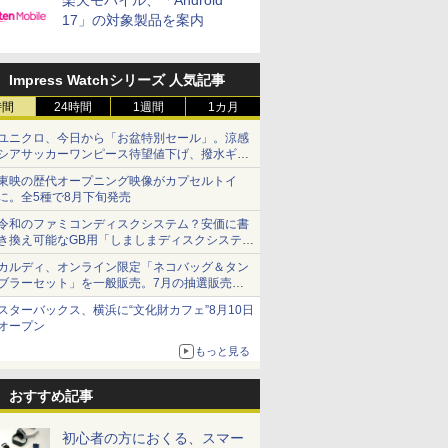
楽天モバイル、「Android
17」の対象製品を案内
Impress Watchシリーズ 人気記事
時間
24時間
1週間
1カ月
ユニクロ、今日から「お盆特別セール」。涼感
シアサッカーワンピース待望値下げ、撥水ギア
ショーツは1990円に
東映の歴代オープニング映像がカプセルトイ
に。全5種で8月下旬発売
令和のファミコンディスクシステム？安価に書
き換え可能なGB用「しましまディスクシステ
ム」
カルディ、オンライン限定「ネコバッグ＆タン
ブラーセット」を一般販売。7月の抽選販売の
当選無効分
スターバックス、横浜に“文化財カフェ”8月10日
オープン
もっと見る
おすすめ記事
初心者の方におくる、スマー