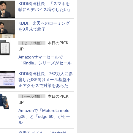
KDDI松田社長、「スマホを
軸にAIデバイス増やしたい」
KDDI、楽天へのローミング
を9月末で終了
本日のPICK
【セール情報】
UP
Amazonサマーセールで
「Kindle」シリーズがセール
KDDI松田社長、762万人に影
響したISP向けメール基盤不
正アクセスで対策をあらため
て説明
本日のPICK
【セール情報】
UP
Amazonで「Motorola moto
g06」と「edge 60」がセー
ル