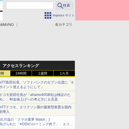
Impress サイト
全カテゴリ
M/MVNO
アクセスランキング
時間
24時間
1週間
1カ月
NTT島田社長、ソフトバンクのセブン出資に「d
ポイント使えるようにして」
ドコモ前田社長が「ahamo40GB化は検証のた
め」、料金値上げへの考え方にも言及
NTTドコモ、エリクソン製の最新型装置を国内
初導入
[石川温の「スマホ業界 Watch」]
告げられた「KDDIのローミング終了」、エリア
マップの落とし穴と楽天モバイルの課題