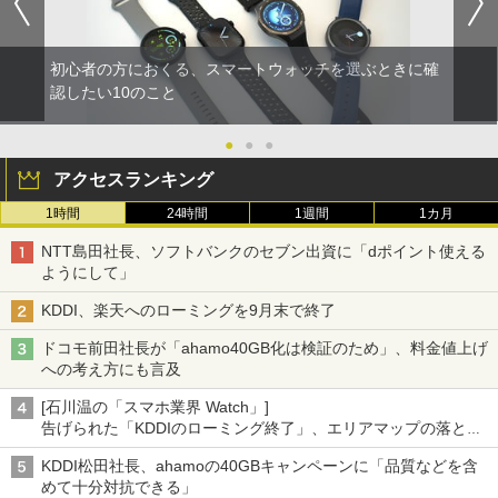
初心者の方におくる、スマートウォッチを選ぶときに確
認したい10のこと
●
●
●
アクセスランキング
1時間
24時間
1週間
1カ月
NTT島田社長、ソフトバンクのセブン出資に「dポイント使える
ようにして」
KDDI、楽天へのローミングを9月末で終了
ドコモ前田社長が「ahamo40GB化は検証のため」、料金値上げ
への考え方にも言及
[石川温の「スマホ業界 Watch」]
告げられた「KDDIのローミング終了」、エリアマップの落とし
穴と楽天モバイルの課題
KDDI松田社長、ahamoの40GBキャンペーンに「品質などを含
めて十分対抗できる」