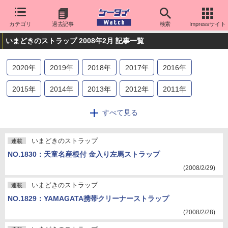
カテゴリ
過去記事
検索
Impressサイト
いまどきのストラップ 2008年2月 記事一覧
2020
年
2019
年
2018
年
2017
年
2016
年
2015
年
2014
年
2013
年
2012
年
2011
年
2010
年
2009
年
2008
年
2007
年
2006
年
すべて見る
2005
年
2004
年
2003
年
2002
年
2001
年
いまどきのストラップ
連載
2000
年
NO.1830：天童名産根付 金入り左馬ストラップ
(2008/2/29)
いまどきのストラップ
連載
NO.1829：YAMAGATA携帯クリーナーストラップ
(2008/2/28)