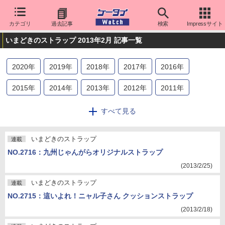
カテゴリ
過去記事
検索
Impressサイト
いまどきのストラップ 2013年2月 記事一覧
2020
年
2019
年
2018
年
2017
年
2016
年
2015
年
2014
年
2013
年
2012
年
2011
年
2010
年
2009
年
2008
年
2007
年
2006
年
すべて見る
2005
年
2004
年
2003
年
2002
年
2001
年
いまどきのストラップ
連載
2000
年
NO.2716：九州じゃんがらオリジナルストラップ
(2013/2/25)
いまどきのストラップ
連載
NO.2715：這いよれ！ニャル子さん クッションストラップ
(2013/2/18)