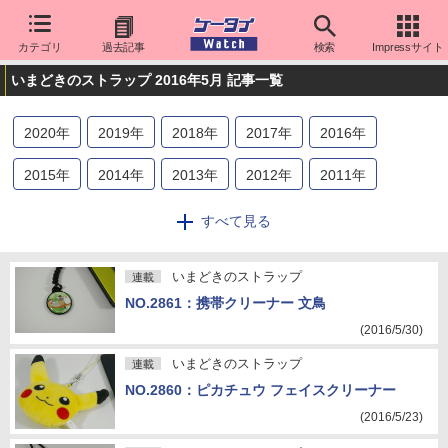
カテゴリ
過去記事
検索
Impressサイト
いまどきのストラップ 2016年5月 記事一覧
2020
年
2019
年
2018
年
2017
年
2016
年
2015
年
2014
年
2013
年
2012
年
2011
年
2010
年
2009
年
2008
年
2007
年
2006
年
すべて見る
2005
年
2004
年
2003
年
2002
年
2001
年
いまどきのストラップ
連載
2000
年
NO.2861：携帯クリーナー 文鳥
(2016/5/30)
いまどきのストラップ
連載
NO.2860：ピカチュウ フェイスクリーナー
(2016/5/23)