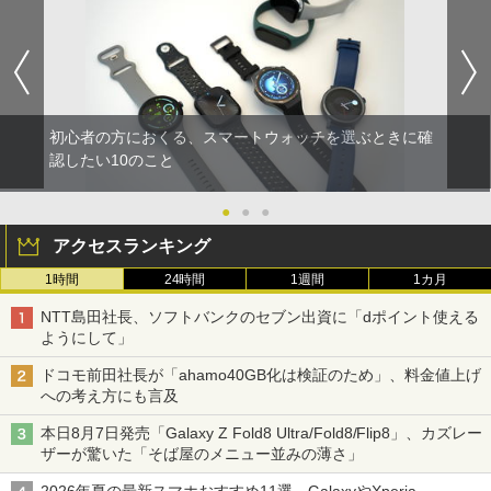
初心者の方におくる、スマートウォッチを選ぶときに確
認したい10のこと
●
●
●
アクセスランキング
1時間
24時間
1週間
1カ月
NTT島田社長、ソフトバンクのセブン出資に「dポイント使える
ようにして」
ドコモ前田社長が「ahamo40GB化は検証のため」、料金値上げ
への考え方にも言及
本日8月7日発売「Galaxy Z Fold8 Ultra/Fold8/Flip8」、カズレー
ザーが驚いた「そば屋のメニュー並みの薄さ」