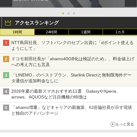
●
●
●
アクセスランキング
1時間
24時間
1週間
1カ月
NTT島田社長、ソフトバンクのセブン出資に「dポイント使える
ようにして」
ドコモ前田社長が「ahamo40GB化は検証のため」、料金値上げ
への考え方にも言及
「LINEMO」のベストプラン、Starlink Directと無制限海外デー
タ通信が追加料金なしに
2026年夏の最新スマホおすすめ11選 GalaxyやXperia、
arrows、AQUOSなど注目機種の特徴は
「ahamo増量」などキャリアの新施策、IIJ谷脇社長が示す現状
と独自のアドバンテージ
もっと見る