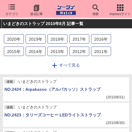
カテゴリ
過去記事
検索
Impressサイト
いまどきのストラップ 2010年8月 記事一覧
2020
年
2019
年
2018
年
2017
年
2016
年
2015
年
2014
年
2013
年
2012
年
2011
年
2010
年
2009
年
2008
年
2007
年
2006
年
すべて見る
2005
年
2004
年
2003
年
2002
年
2001
年
いまどきのストラップ
連載
2000
年
NO.2424：Arpakasso（アルパカッソ）ストラップ
(2010/8/31)
いまどきのストラップ
連載
NO.2423：タリーズコーヒー LEDライトストラップ
(2010/8/30)