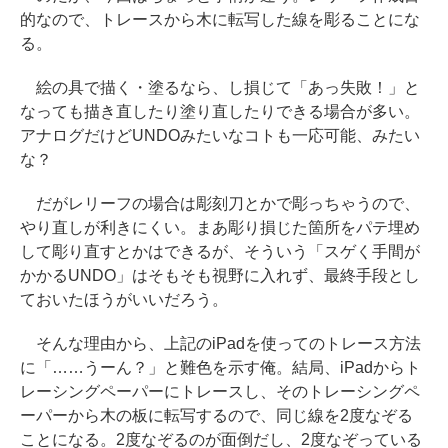
的なので、トレースから木に転写した線を彫ることにな
る。
絵の具で描く・塗るなら、し損じて「あっ失敗！」と
なっても描き直したり塗り直したりできる場合が多い。
アナログだけどUNDOみたいなコトも一応可能、みたい
な？
だがレリーフの場合は彫刻刀とかで彫っちゃうので、
やり直しが利きにくい。まあ彫り損じた箇所をパテ埋め
して彫り直すとかはできるが、そういう「スゲく手間が
かかるUNDO」はそもそも視野に入れず、最終手段とし
ておいたほうがいいだろう。
そんな理由から、上記のiPadを使ってのトレース方法
に「……うーん？」と難色を示す俺。結局、iPadからト
レーシングペーパーにトレースし、そのトレーシングペ
ーパーから木の板に転写するので、同じ線を2度なぞる
ことになる。2度なぞるのが面倒だし、2度なぞっている