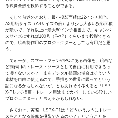
る映像全般を投影することができる。
そして前述のとおり、最小投影面積は22インチ相当。
A3用紙サイズ（A4サイズの倍）より少し大きい投影面積
が最小で、それ以上は最大80インチ相当まで。キャンバ
スサイズにすれば100号（FやP）くらいまで投影できる
ので、絵画制作用のプロジェクターとしても有用だと思
う。
てゅーか、スマートフォンやPCにある画像を、絵画な
ど制作用のトレース・ソースとして自由に利用できるっ
て凄くないスか？ まあデジタル描画の場合はそういう
素材を自由に使えるので、手描きの世界に限ってという
話になるかもしれないが、ともあれそう考えると「LSP
X-P1って描画・トレース用途までカバーしている珍しい
プロジェクター」と言えるかもしれない。
さておき、実際、LSPX-P1は「どういうふうにトレー
スもととなる映像を投影できるのか？」ということを