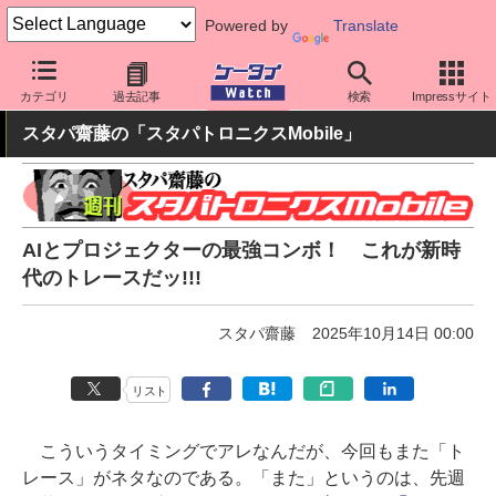
Powered by
Translate
ケータイ Watch
最新技術/その他
AI
カテゴリ
過去記事
検索
Impressサイト
スタパ齋藤の「スタパトロニクスMobile」
AIとプロジェクターの最強コンボ！ これが新時
代のトレースだッ!!!
スタパ齋藤
2025年10月14日 00:00
リスト
こういうタイミングでアレなんだが、今回もまた「ト
レース」がネタなのである。「また」というのは、先週