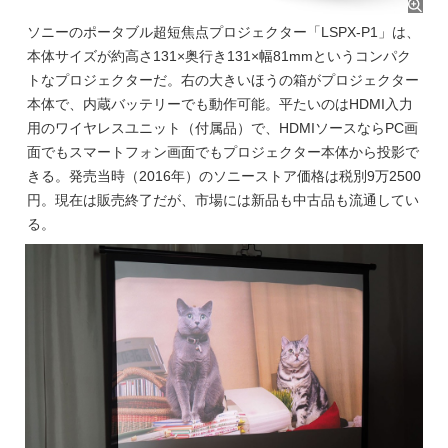
ソニーのポータブル超短焦点プロジェクター「LSPX-P1」は、
本体サイズが約高さ131×奥行き131×幅81mmというコンパク
トなプロジェクターだ。右の大きいほうの箱がプロジェクター
本体で、内蔵バッテリーでも動作可能。平たいのはHDMI入力
用のワイヤレスユニット（付属品）で、HDMIソースならPC画
面でもスマートフォン画面でもプロジェクター本体から投影で
きる。発売当時（2016年）のソニーストア価格は税別9万2500
円。現在は販売終了だが、市場には新品も中古品も流通してい
る。