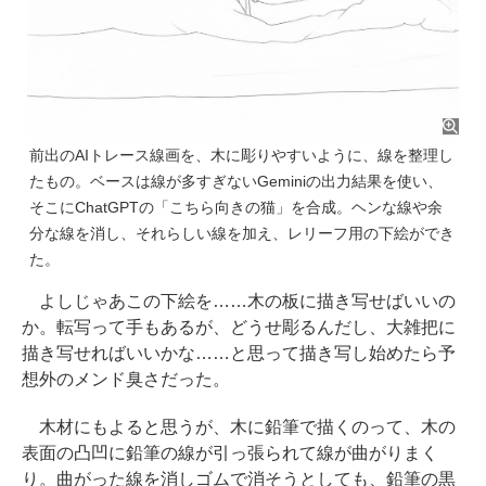
前出のAIトレース線画を、木に彫りやすいように、線を整理し
たもの。ベースは線が多すぎないGeminiの出力結果を使い、
そこにChatGPTの「こちら向きの猫」を合成。ヘンな線や余
分な線を消し、それらしい線を加え、レリーフ用の下絵ができ
た。
よしじゃあこの下絵を……木の板に描き写せばいいの
か。転写って手もあるが、どうせ彫るんだし、大雑把に
描き写せればいいかな……と思って描き写し始めたら予
想外のメンド臭さだった。
木材にもよると思うが、木に鉛筆で描くのって、木の
表面の凸凹に鉛筆の線が引っ張られて線が曲がりまく
り。曲がった線を消しゴムで消そうとしても、鉛筆の黒