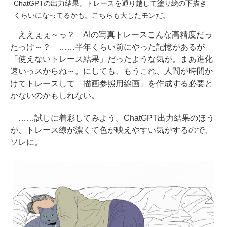
ChatGPTの出力結果。トレースを通り越して塗り絵の下描き
くらいになってるかも。こちらも大したモンだ。
ええぇぇ～っ？ AIの写真トレースこんな高精度だっ
たっけ～？ ……半年くらい前にやった記憶があるが
「使えないトレース結果」だったような気が。まあ進化
速いっスからね～。にしても、もうこれ、人間が時間か
けてトレースして「描画参照用線画」を作成する必要と
かないのかもしれない。
……試しに着彩してみよう。ChatGPT出力結果のほう
が、トレース線が濃くて色が映えやすい気がするので、
ソレに。