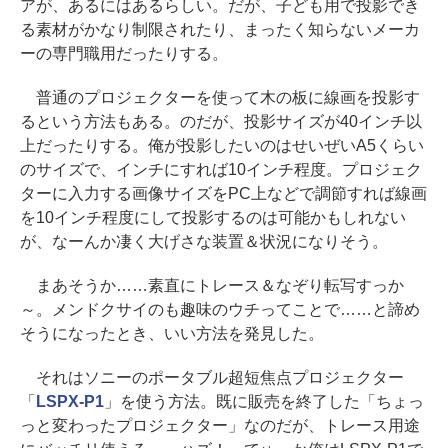
アが、あるにはあるらしい。だが、子ども用で投影でき
る素材がかなり制限されたり、まったく知らないメーカ
ーの専門職用だったりする。
普通のプロジェクターを使って木の板に線画を投影す
るという方法もある。のだが、投影サイズが40インチ以
上だったりする。俺が投影したいのはせいぜいA5くらい
のサイズで、インチにすれば10インチ程度。プロジェク
ターに入力する画像サイズをPC上などで調節すれば線画
を10インチ程度にして投影するのは可能かもしれない
が、なーんか凄く大げさな装置＆状況になりそう。
まあそうか……素直にトレース＆なぞり転写すっか
～。メンドクサイのも趣味のウチってことで……と諦め
そうになったとき、いい方法を発見した。
それはソニーのポータブル超短焦点プロジェクター
「
LSPX-P1
」を使う方法。既に販売を終了した「ちょっ
っと変わったプロジェクター」なのだが、トレース用途