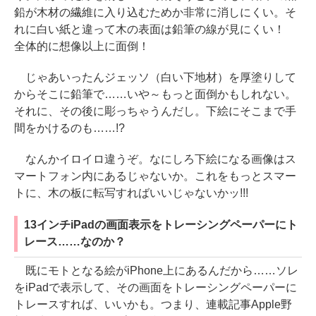
鉛が木材の繊維に入り込むためか非常に消しにくい。そ
れに白い紙と違って木の表面は鉛筆の線が見にくい！
全体的に想像以上に面倒！
じゃあいったんジェッソ（白い下地材）を厚塗りして
からそこに鉛筆で……いや～もっと面倒かもしれない。
それに、その後に彫っちゃうんだし。下絵にそこまで手
間をかけるのも……!?
なんかイロイロ違うぞ。なにしろ下絵になる画像はス
マートフォン内にあるじゃないか。これをもっとスマー
トに、木の板に転写すればいいじゃないかッ!!!
13インチiPadの画面表示をトレーシングペーパーにト
レース……なのか？
既にモトとなる絵がiPhone上にあるんだから……ソレ
をiPadで表示して、その画面をトレーシングペーパーに
トレースすれば、いいかも。つまり、連載記事Apple野