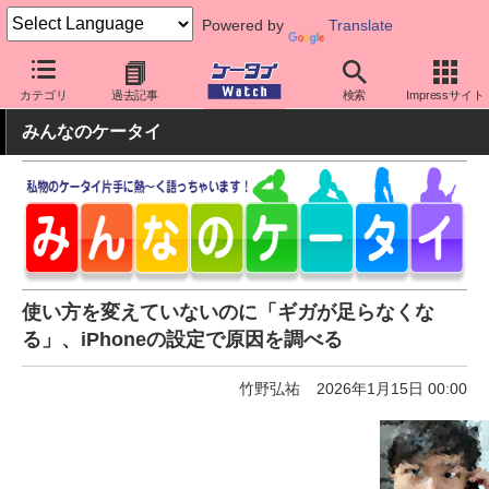
Powered by
Translate
ケータイ Watch
OS
iPhone (iOS)
iPhone本体
カテゴリ
過去記事
検索
Impressサイト
みんなのケータイ
使い方を変えていないのに「ギガが足らなくな
る」、iPhoneの設定で原因を調べる
竹野弘祐
2026年1月15日 00:00