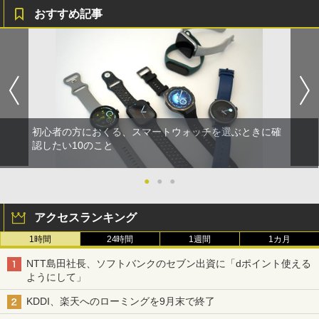
おすすめ記事
初心者の方におくる、スマートウォッチを選ぶときに確
認したい10のこと
●
●
●
アクセスランキング
1時間
24時間
1週間
1カ月
NTT島田社長、ソフトバンクのセブン出資に「dポイント使える
ようにして」
KDDI、楽天へのローミングを9月末で終了