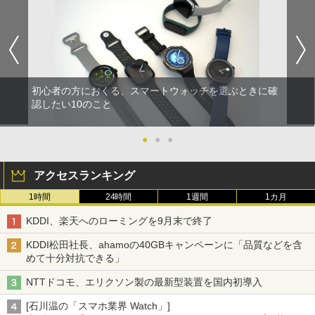
初心者の方におくる、スマートウォッチを選ぶときに確
認したい10のこと
●
●
●
アクセスランキング
1時間
24時間
1週間
1カ月
KDDI、楽天へのローミングを9月末で終了
KDDI松田社長、ahamoの40GBキャンペーンに「品質などを含
めて十分対抗できる」
NTTドコモ、エリクソン製の最新型装置を国内初導入
[石川温の「スマホ業界 Watch」]