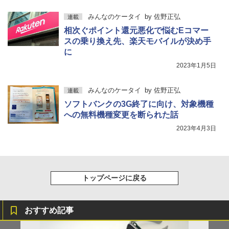
みんなのケータイ
by
佐野正弘
連載
相次ぐポイント還元悪化で悩むEコマー
スの乗り換え先、楽天モバイルが決め手
に
2023年1月5日
みんなのケータイ
by
佐野正弘
連載
ソフトバンクの3G終了に向け、対象機種
への無料機種変更を断られた話
2023年4月3日
トップページに戻る
おすすめ記事