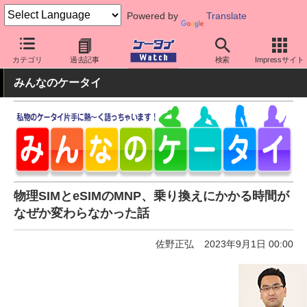
Powered by
Translate
ケータイ Watch
格安スマホ/格安SIM
格安SIM/MVNO
MNP
カテゴリ
過去記事
検索
Impressサイト
みんなのケータイ
物理SIMとeSIMのMNP、乗り換えにかかる時間が
なぜか変わらなかった話
佐野正弘
2023年9月1日 00:00