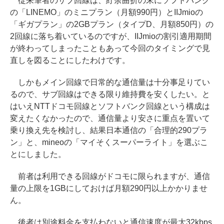
従来筆者のサブ回線は、紆余曲折の末にソフトバンク
の「LINEMO」のミニプラン（月額990円）とIIJmioの
「ギガプラン」の2GBプラン（タイプD、月額850円）の
2回線に落ち着いているのですが、IIJmioの割引適用期間
が終わってしまったこともあって今回のタイミングで見
直しを図ることにしたわけです。
しかもメイン回線で日常的な通信量は十分事足りてい
るので、サブ回線はできる限り維持費を安くしたい。と
はいえNTTドコモ回線とソフトバンク回線という構成は
変えたくなかったので、通信量より安さに重点を置いて
乗り換え先を検討し、結果日本通信の「合理的290プラ
ン」と、mineoの「マイそくスーパーライト」を選ぶこ
とにしました。
前者は利用できる回線がドコモに限られますが、通信
量の上限を1GBにしておけば月額290円以上かかりませ
ん。
後者は別途料金を支払わないと通信速度が最大32kbps