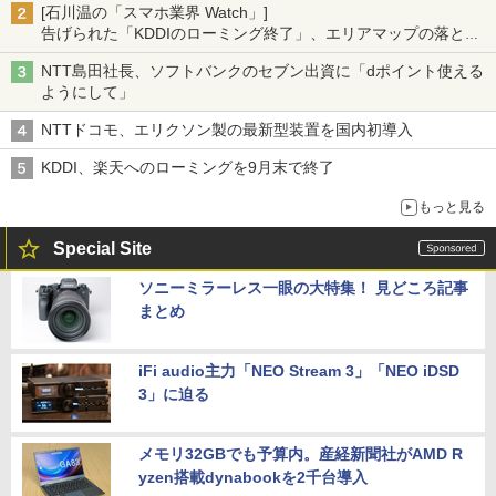
[石川温の「スマホ業界 Watch」]
告げられた「KDDIのローミング終了」、エリアマップの落とし
穴と楽天モバイルの課題
NTT島田社長、ソフトバンクのセブン出資に「dポイント使える
ようにして」
NTTドコモ、エリクソン製の最新型装置を国内初導入
KDDI、楽天へのローミングを9月末で終了
もっと見る
Special Site
ソニーミラーレス一眼の大特集！ 見どころ記事
まとめ
iFi audio主力「NEO Stream 3」「NEO iDSD
3」に迫る
メモリ32GBでも予算内。産経新聞社がAMD R
yzen搭載dynabookを2千台導入