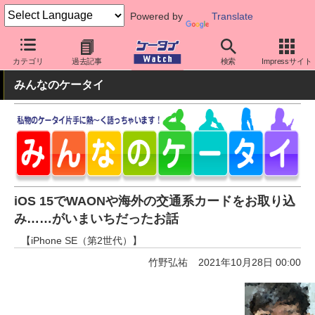
Powered by
Translate
ケータイ Watch
OS
iPhone (iOS)
アプリ・サービス
カテゴリ
過去記事
検索
Impressサイト
みんなのケータイ
iOS 15でWAONや海外の交通系カードをお取り込
み……がいまいちだったお話
【iPhone SE（第2世代）】
竹野弘祐
2021年10月28日 00:00