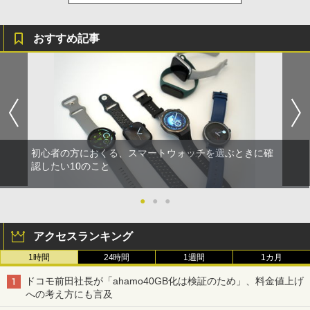
おすすめ記事
初心者の方におくる、スマートウォッチを選ぶときに確
認したい10のこと
●
●
●
アクセスランキング
1時間
24時間
1週間
1カ月
ドコモ前田社長が「ahamo40GB化は検証のため」、料金値上げ
への考え方にも言及