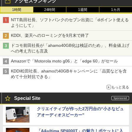
アクセスランキング
1時間
24時間
1週間
1カ月
NTT島田社長、ソフトバンクのセブン出資に「dポイント使える
ようにして」
KDDI、楽天へのローミングを9月末で終了
ドコモ前田社長が「ahamo40GB化は検証のため」、料金値上げ
への考え方にも言及
Amazonで「Motorola moto g06」と「edge 60」がセール
KDDI松田社長、ahamoの40GBキャンペーンに「品質などを含
めて十分対抗できる」
もっと見る
Special Site
クリエイティブが作った2万円台の“小さなピュ
アオーディオスピーカー”
「A&ultima SP4000T」の魅力！ポケットに入