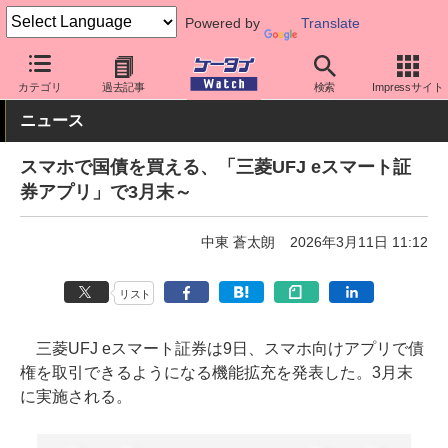
Powered by
Translate
ケータイ Watch
アプリ・サービス
決済/金融
カテゴリ
過去記事
検索
Impressサイト
ニュース
スマホで国債を買える、「三菱UFJ eスマート証
券アプリ」で3月末～
中東 蒼太朗
2026年3月11日 11:12
リスト
三菱UFJ eスマート証券は9日、スマホ向けアプリで債
権を取引できるようになる機能拡充を発表した。3月末
に実施される。