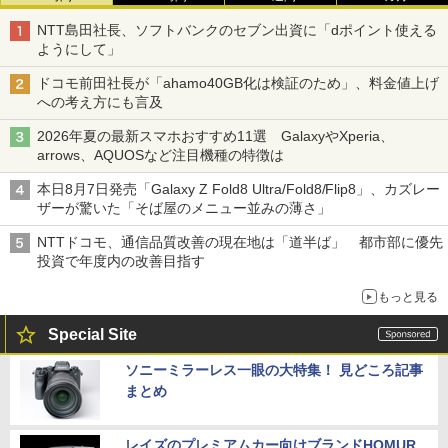
NTT島田社長、ソフトバンクのセブン出資に「dポイント使える
ようにして」
ドコモ前田社長が「ahamo40GB化は検証のため」、料金値上げ
への考え方にも言及
2026年夏の最新スマホおすすめ11選 GalaxyやXperia、
arrows、AQUOSなど注目機種の特徴は
本日8月7日発売「Galaxy Z Fold8 Ultra/Fold8/Flip8」、カズレー
ザーが驚いた「そば屋のメニュー並みの薄さ」
NTTドコモ、通信品質改善の現在地は「道半ば」 都市部に優先
投資で年度内の改善目指す
もっと見る
Special Site
ソニーミラーレス一眼の大特集！ 見どころ記事
まとめ
レイズのプレミアムカー向けブランドHOMUR