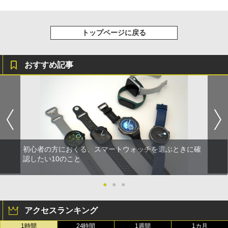
トップページに戻る
おすすめ記事
初心者の方におくる、スマートウォッチを選ぶときに確
認したい10のこと
●
●
●
アクセスランキング
1時間
24時間
1週間
1カ月