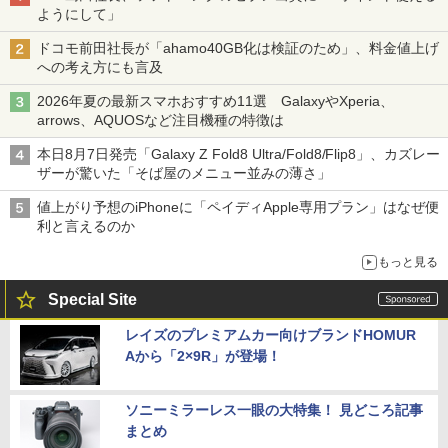
ようにして」
ドコモ前田社長が「ahamo40GB化は検証のため」、料金値上げ
への考え方にも言及
2026年夏の最新スマホおすすめ11選 GalaxyやXperia、
arrows、AQUOSなど注目機種の特徴は
本日8月7日発売「Galaxy Z Fold8 Ultra/Fold8/Flip8」、カズレー
ザーが驚いた「そば屋のメニュー並みの薄さ」
値上がり予想のiPhoneに「ペイディApple専用プラン」はなぜ便
利と言えるのか
もっと見る
Special Site
レイズのプレミアムカー向けブランドHOMUR
Aから「2×9R」が登場！
ソニーミラーレス一眼の大特集！ 見どころ記事
まとめ