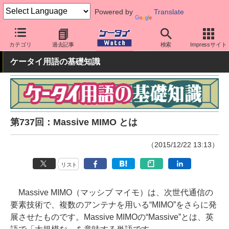
Powered by
Translate
ケータイ Watch
最新技術/その他
その他
カテゴリ
過去記事
検索
Impressサイト
ケータイ用語の基礎知識
第737回：Massive MIMO とは
（2015/12/22 13:13）
リスト
Massive MIMO（マッシブ マイモ）は、次世代通信の
要素技術で、複数のアンテナを用いる“MIMO”をさらに発
展させたものです。Massive MIMOの“Massive”とは、英