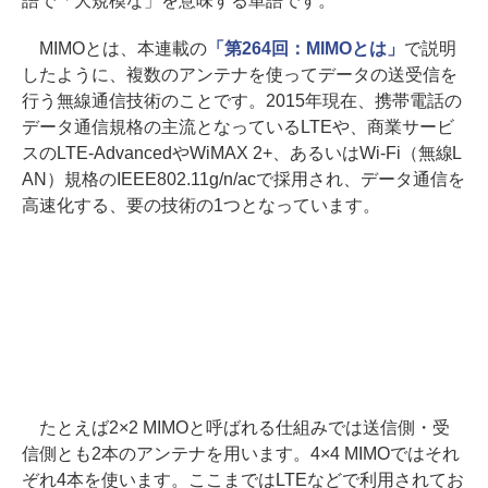
語で「大規模な」を意味する単語です。
MIMOとは、本連載の
「第264回：MIMOとは」
で説明
したように、複数のアンテナを使ってデータの送受信を
行う無線通信技術のことです。2015年現在、携帯電話の
データ通信規格の主流となっているLTEや、商業サービ
スのLTE-AdvancedやWiMAX 2+、あるいはWi-Fi（無線L
AN）規格のIEEE802.11g/n/acで採用され、データ通信を
高速化する、要の技術の1つとなっています。
たとえば2×2 MIMOと呼ばれる仕組みでは送信側・受
信側とも2本のアンテナを用います。4×4 MIMOではそれ
ぞれ4本を使います。ここまではLTEなどで利用されてお