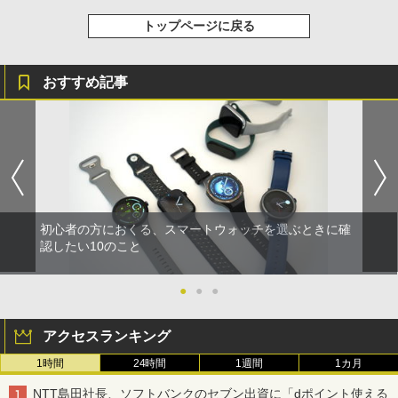
トップページに戻る
おすすめ記事
初心者の方におくる、スマートウォッチを選ぶときに確
認したい10のこと
●
●
●
アクセスランキング
1時間
24時間
1週間
1カ月
NTT島田社長、ソフトバンクのセブン出資に「dポイント使える