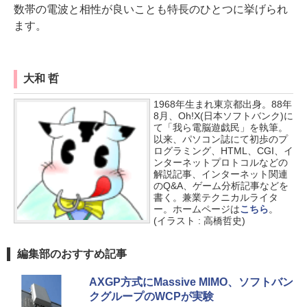
数帯の電波と相性が良いことも特長のひとつに挙げられ
ます。
大和 哲
1968年生まれ東京都出身。88年
8月、Oh!X(日本ソフトバンク)に
て「我ら電脳遊戯民」を執筆。
以来、パソコン誌にて初歩のプ
ログラミング、HTML、CGI、イ
ンターネットプロトコルなどの
解説記事、インターネット関連
のQ&A、ゲーム分析記事などを
書く。兼業テクニカルライタ
ー。ホームページは
こちら
。
(イラスト : 高橋哲史)
編集部のおすすめ記事
AXGP方式にMassive MIMO、ソフトバン
クグループのWCPが実験