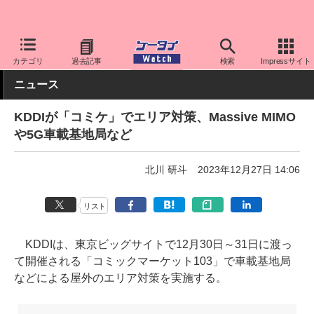
ケータイ Watch
キャリア
au
ネットワーク/技術
カテゴリ
過去記事
検索
Impressサイト
ニュース
KDDIが「コミケ」でエリア対策、Massive MIMO
や5G車載基地局など
北川 研斗
2023年12月27日 14:06
リスト
KDDIは、東京ビッグサイトで12月30日～31日に渡っ
て開催される「コミックマーケット103」で車載基地局
などによる屋外のエリア対策を実施する。