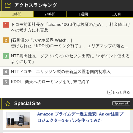
アクセスランキング
1時間
24時間
1週間
1カ月
ドコモ前田社長が「ahamo40GB化は検証のため」、料金値上げ
への考え方にも言及
[石川温の「スマホ業界 Watch」]
告げられた「KDDIのローミング終了」、エリアマップの落とし
穴と楽天モバイルの課題
NTT島田社長、ソフトバンクのセブン出資に「dポイント使える
ようにして」
NTTドコモ、エリクソン製の最新型装置を国内初導入
KDDI、楽天へのローミングを9月末で終了
もっと見る
Special Site
Amazon プライムデー過去最安! Anker注目プ
ロジェクター3モデルを使ってみた