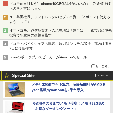
ドコモ前田社長が「ahamo40GB化は検証のため」、料金値上げ
への考え方にも言及
NTT島田社長、ソフトバンクのセブン出資に「dポイント使える
ようにして」
NTTドコモ、通信品質改善の現在地は「道半ば」 都市部に優先
投資で年度内の改善目指す
ドコモ・バイクシェアの障害、原因はシステム移行 都内は明日
7日に復旧作業
BoseのポータブルスピーカーがAmazonでセール
もっと見る
Special Site
メモリ32GBでも予算内。産経新聞社がAMD R
yzen搭載dynabookを2千台導入
お値段そのままでメモリ倍増！メモリ32GBの
「お得なゲーミングノート」