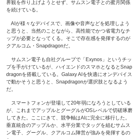
界観を作り上げようとせず、サムスン電子との蜜月関係
を続けている。
AIが様々なデバイスで、画像や音声などを処理しよう
と思うと、当然のことながら、高性能でかつ省電力なチ
ップが必要となってくる。そこで存在感を発揮するのが
クアルコム・Snapdragonだ。
サムスン電子も自社グループで「Exynos」というチッ
プを手がけているが、ハイエンドのスマホとなるとSnap
dragonを搭載している。Galaxy AIを快適にオンデバイス
で動かそうと思うと、Snapdragonが選択肢となるよう
だ。
スマートフォンが登場して20年弱になろうとしている
が、これまでアップルとグーグルがOSレベルで切磋琢磨
してきた。ここにきて、競争軸はAIに完全に移行した。
垂直統合のアップルか、水平分業でタッグを組むサムス
ン電子、グーグル、クアルコム陣営が強みを発揮するの