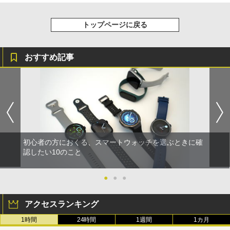
トップページに戻る
おすすめ記事
初心者の方におくる、スマートウォッチを選ぶときに確
認したい10のこと
●
●
●
アクセスランキング
1時間
24時間
1週間
1カ月