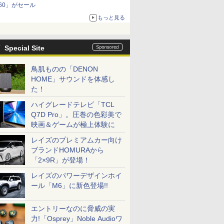
60」がセール
もっと見る
Special Site
鳥肌ものの「DENON
HOME」サウンドを体感し
た！
ハイグレードテレビ「TCL
Q7D Pro」。圧巻の色彩美で
映画＆ゲームが極上体験に
レイズのプレミアムカー向け
ブランドHOMURAから
「2×9R」が登場！
レイズのパワーデザインホイ
ール「M6」に新色登場!!
エントリーなのに脅威の実
力!「Osprey」Noble Audioワ