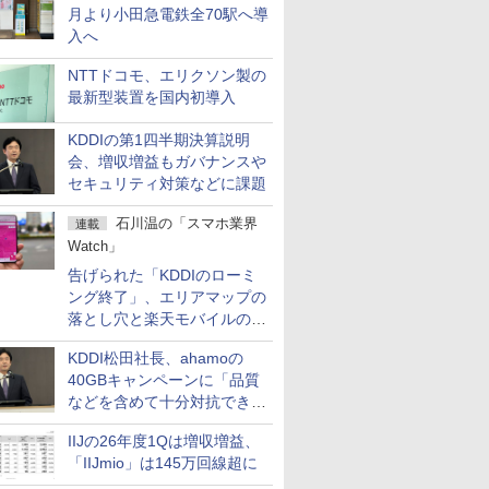
月より小田急電鉄全70駅へ導
入へ
NTTドコモ、エリクソン製の
最新型装置を国内初導入
KDDIの第1四半期決算説明
会、増収増益もガバナンスや
セキュリティ対策などに課題
石川温の「スマホ業界
連載
Watch」
告げられた「KDDIのローミ
ング終了」、エリアマップの
落とし穴と楽天モバイルの課
題
KDDI松田社長、ahamoの
40GBキャンペーンに「品質
などを含めて十分対抗でき
る」
IIJの26年度1Qは増収増益、
「IIJmio」は145万回線超に