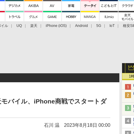
バイル
UQ
楽天
iPhone (iOS)
Android
5G
IoT
格安SI
アクセサリー
業界動向
法人向け
最新技術/その他
1
モバイル、iPhone商戦でスタートダ
石川 温
2023年8月18日 00:00