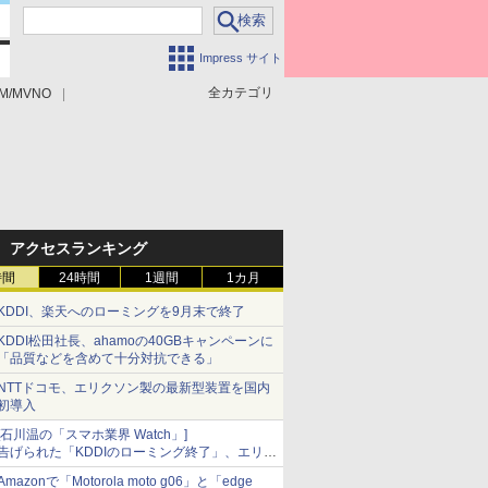
Impress サイト
全カテゴリ
M/MVNO
アクセスランキング
時間
24時間
1週間
1カ月
KDDI、楽天へのローミングを9月末で終了
KDDI松田社長、ahamoの40GBキャンペーンに
「品質などを含めて十分対抗できる」
NTTドコモ、エリクソン製の最新型装置を国内
初導入
[石川温の「スマホ業界 Watch」]
告げられた「KDDIのローミング終了」、エリア
マップの落とし穴と楽天モバイルの課題
Amazonで「Motorola moto g06」と「edge