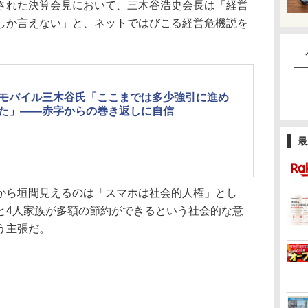
された決算会見において、三木谷浩史会長は「経営
しか言えない」と、ネットではびこる経営危機説を
モバイル三木谷氏「ここまでは多少強引に進め
た」――赤字からの巻き返しに自信
最
ら垣間見えるのは「スマホは社会的人権」とし
と4人家族が多額の節約ができるという社会的な意
う主張だ。