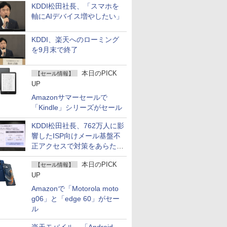
KDDI松田社長、「スマホを
軸にAIデバイス増やしたい」
KDDI、楽天へのローミング
を9月末で終了
本日のPICK
【セール情報】
UP
Amazonサマーセールで
「Kindle」シリーズがセール
KDDI松田社長、762万人に影
響したISP向けメール基盤不
正アクセスで対策をあらため
て説明
本日のPICK
【セール情報】
UP
Amazonで「Motorola moto
g06」と「edge 60」がセー
ル