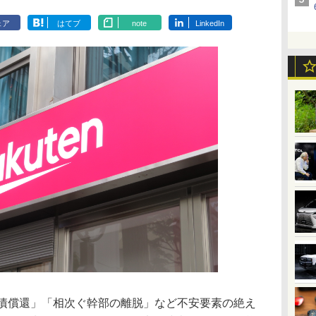
ェア
はてブ
note
LinkedIn
債償還」「相次ぐ幹部の離脱」など不安要素の絶え