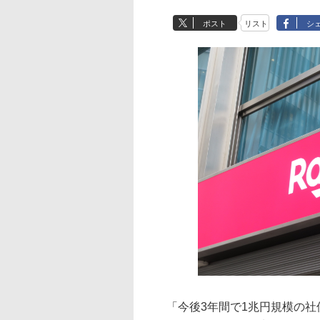
ポスト
リスト
シ
「今後3年間で1兆円規模の社