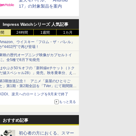
楽天モバイル、「Android
17」の対象製品を案内
Impress Watchシリーズ 人気記事
時間
24時間
1週間
1カ月
Amazon、ウイスキー「フロム・ザ・バレル」
が“4402円”で再び登場！
東映の歴代オープニング映像がカプセルトイ
に。全5種で8月下旬発売
はやぶさ50％オフの「新幹線eチケット（トク
だ値スペシャル28）」発売。秋冬乗車分、えき
ねっと限定
第3期放送記念！ アニメ「薬屋のひとりご
と」第1期・第2期全話を「TVer」にて期間限定
で順次無料配信開始
KDDI、楽天へのローミングを9月末で終了
もっと見る
おすすめ記事
初心者の方におくる、スマー