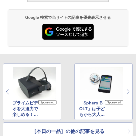
Google 検索で当サイトの記事を優先表示させる
プライムビデ
「Sphero B
オを大迫力で
OLT」は子ど
楽しめる！
もから大人ま
4Kパネルの
で遊べるプロ
「Pico G2 4
グラミングロ
［本日の一品］の他の記事を見る
K」は高精細
ボットだ