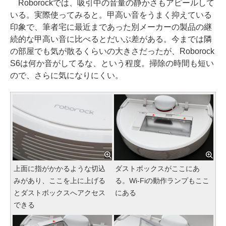
Roborockでは、吸引中の音量の静かさもアピールして
いる。実際使ってみると。甲高い音をうまく抑えている
印象で、筆者宅に最近まであった別メーカーの製品の継
続的な甲高い音に比べるとだいぶ差がある。今までは隣
の部屋でも気が散るくらいの大きさだったが、Roborock
S6は何か音がしてるな、という程度。掃除の時間も短い
ので、さらに気になりにくい。
上面に指がかかるような切込
ダストボックスがここにあ
みがあり、ここを上に上げる
る。Wi-Fiの動作ランプもここ
とダストボックスへアクセス
にある
できる