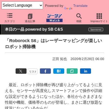
Powered by
Translate
ケータイ Watch
最新技術/その他
IoT
カテゴリ
過去記事
検索
Impressサイト
本日の一品 powered by SB C&S
「Roborock S6」はレーザーマッピングが楽しい
ロボット掃除機
正田 拓也
2020年2月28日 06:00
リスト
最近、ロボット掃除機が再び盛り上がってるように見
える。センサーが高度化しスマートフォンで操作や詳細
な設定ができるようになったほか、各社からさまざまな
性能や機能、価格帯のものが登場し、まさに選び放題な
状況になっているからだ。