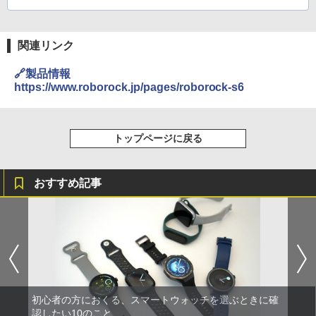
なビデオ再生
が魅力のVR
ゴーグルだ
関連リンク
🔗製品情報
https://www.roborock.jp/pages/roborock-s6
トップページに戻る
おすすめ記事
初心者の方におくる、スマートウォッチを選ぶときに確
認したい10のこと