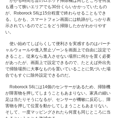
かかる時間も昔のロボット掃除機は同じところを何度
も通って狭いエリアでも30分くらいかかっていたもの
が、Roborock S6は15分程度で終わらせることもでき
る。しかも、スマートフォン画面には軌跡がしっかり表
示されているのでどこをどう掃除したかがわかりやす
い。
使い始めてしばらくして便利さを実感するのはバーチ
ャルウォールや進入禁止ゾーンを画面上で自由に設定で
きること。従来なら進入させない場所に何かを置く必要
があったが、画面上で設定できるので、たとえば外出先
で掃除場所に大事なものを置いていることに気づいた場
合でもすぐに除外設定できるのだ。
Roborock S6には14個のセンサーがあるため、掃除機
が障害物を押してしまうこともあまりない。家具の細い
足は当たりそうになるが、センサーが機敏に反応し、障
害物を押して位置を動かしてしまうこともあまりない。
そして、一度マッピングされたら何度も同じところに当