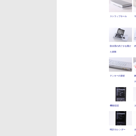
ストラップホール
防水用の内フタを開け
た状態
テンキーの形状
テ
機能/設定
時計/カレンダー