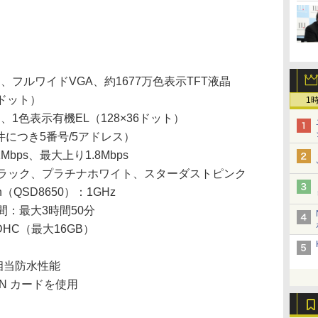
チ、フルワイドVGA、約1677万色表示TFT液晶
4ドット）
1
チ、1色表示有機EL（128×36ドット）
1件につき5番号/5アドレス）
Mbps、最大上り1.8Mbps
ラック、プラチナホワイト、スターダストピンク
on（QSD8650）：1GHz
間：最大3時間50分
/SDHC（最大16GB）
X7相当防水性能
 WIN カードを使用