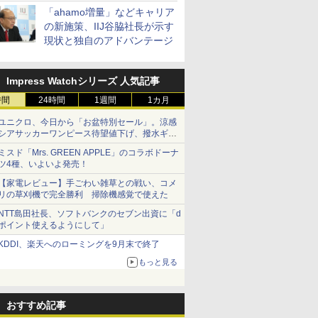
「ahamo増量」などキャリア
の新施策、IIJ谷脇社長が示す
現状と独自のアドバンテージ
Impress Watchシリーズ 人気記事
時間
24時間
1週間
1カ月
ユニクロ、今日から「お盆特別セール」。涼感
シアサッカーワンピース待望値下げ、撥水ギア
ショーツは1990円に
ミスド「Mrs. GREEN APPLE」のコラボドーナ
ツ4種、いよいよ発売！
【家電レビュー】手ごわい雑草との戦い、コメ
リの草刈機で完全勝利 掃除機感覚で使えた
NTT島田社長、ソフトバンクのセブン出資に「d
ポイント使えるようにして」
KDDI、楽天へのローミングを9月末で終了
もっと見る
おすすめ記事