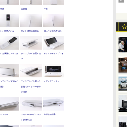
右側面
左側面
背面
開いた状態の正面
開いた状態の右側面
開いた状態の左側面
開いた状態のフリつき
ディスプレイを開く途
デュアルディスプレイ
中
デュアルディスプレイ
ディスプレイを開いた
メディアランチャー
背面)
状態でサイドキー操作
が可能
サイドキー
メモリーカードスロッ
外部接続端子
ト(microSD)