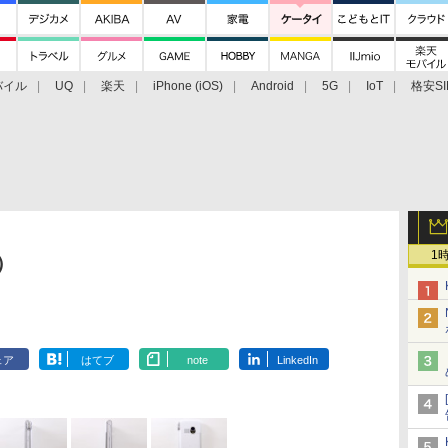
バイル
UQ
楽天
iPhone (iOS)
Android
5G
IoT
格安SI
アクセサリー
業界動向
法人向け
最新技術/その他
1
）
ェア
はてブ
note
LinkedIn