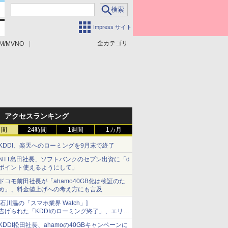
Impress サイト
全カテゴリ
M/MVNO
アクセスランキング
時間
24時間
1週間
1カ月
KDDI、楽天へのローミングを9月末で終了
NTT島田社長、ソフトバンクのセブン出資に「d
ポイント使えるようにして」
ドコモ前田社長が「ahamo40GB化は検証のた
め」、料金値上げへの考え方にも言及
[石川温の「スマホ業界 Watch」]
告げられた「KDDIのローミング終了」、エリア
マップの落とし穴と楽天モバイルの課題
KDDI松田社長、ahamoの40GBキャンペーンに