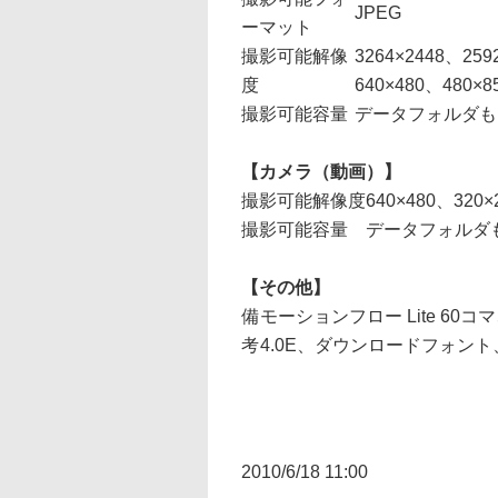
JPEG
ーマット
撮影可能解像
3264×2448、259
度
640×480、480×8
撮影可能容量
データフォルダもし
【カメラ（動画）】
撮影可能解像度
640×480、320×
撮影可能容量
データフォルダも
【その他】
備
モーションフロー Lite 60
考
4.0E、ダウンロードフォン
2010/6/18 11:00