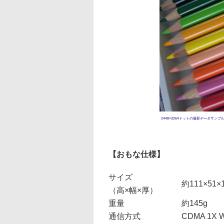
2448×3264ドットの撮影データサンプ
【おもな仕様】
サイズ
約111×51×
（高×幅×厚）
重量
約145g
通信方式
CDMA 1X 