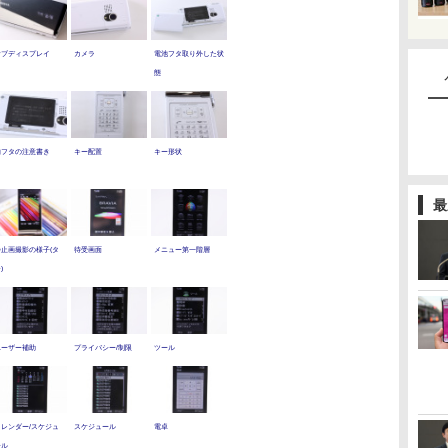
サブディスプレイ
カメラ
電池フタ取り外した状
態
内フタの注意書き
キー配置
キー形状
最
静止画撮影の様子(タ
待受画面
メニュー第一階層
)
ユーザー補助
プライバシー/制限
ツール
カレンダー/スケジュ
スケジュール
電卓
ール