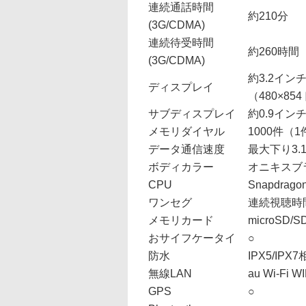
連続通話時間
約210分
(3G/CDMA)
連続待受時間
約260時間
(3G/CDMA)
約3.2イン
ディスプレイ
（480×85
サブディスプレイ
約0.9イン
メモリダイヤル
1000件（
データ通信速度
最大下り3.1
ボディカラー
オニキスブ
CPU
Snapdrag
ワンセグ
連続視聴時
メモリカード
microSD
おサイフケータイ
○
防水
IPX5/IP
無線LAN
au Wi-Fi
GPS
○