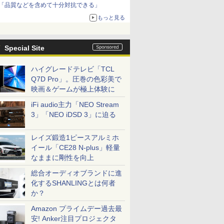
「品質などを含めて十分対抗できる」
もっと見る
Special Site
ハイグレードテレビ「TCL
Q7D Pro」。圧巻の色彩美で
映画＆ゲームが極上体験に
iFi audio主力「NEO Stream
3」「NEO iDSD 3」に迫る
レイズ鍛造1ピースアルミホ
イール「CE28 N-plus」軽量
なままに剛性を向上
総合オーディオブランドに進
化するSHANLINGとは何者
か？
Amazon プライムデー過去最
安! Anker注目プロジェクタ