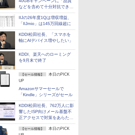
40GBキャンペーンに「品質
などを含めて十分対抗でき
る」
IIJの26年度1Qは増収増益、
「IIJmio」は145万回線超に
KDDI松田社長、「スマホを
軸にAIデバイス増やしたい」
KDDI、楽天へのローミング
を9月末で終了
本日のPICK
【セール情報】
UP
Amazonサマーセールで
「Kindle」シリーズがセール
KDDI松田社長、762万人に影
響したISP向けメール基盤不
正アクセスで対策をあらため
て説明
本日のPICK
【セール情報】
UP