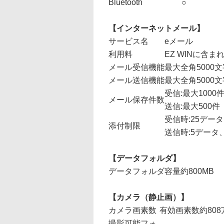
Bluetooth
○
【インターネットメール】
サービス名
eメール
利用料
EZ WINに含まれ
メール受信機能
最大全角5000文
メール送信機能
最大全角5000文
受信:最大1000
メール保存件数
送信:最大500件
受信時:25データ
添付制限
送信時:5データ、
【データフォルダ】
データフォルダ容量
約800MB
【カメラ（静止画）】
カメラ画素数
有効画素数約808
撮影可能フォ