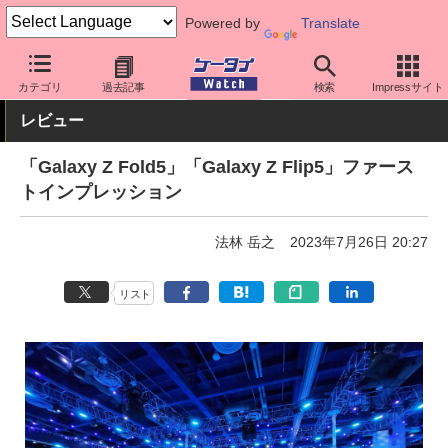
Powered by
Translate
ケータイ Watch
OS
Android
Galaxy
カテゴリ
過去記事
検索
Impressサイト
レビュー
「Galaxy Z Fold5」「Galaxy Z Flip5」ファース
トインプレッション
法林 岳之
2023年7月26日 20:27
リスト