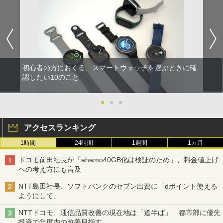
初心者の方におくる、スマートウォッチを選ぶときに確
認したい10のこと
●
●
●
アクセスランキング
1時間
24時間
1週間
1カ月
ドコモ前田社長が「ahamo40GB化は検証のため」、料金値上げ
への考え方にも言及
NTT島田社長、ソフトバンクのセブン出資に「dポイント使える
ようにして」
NTTドコモ、通信品質改善の現在地は「道半ば」 都市部に優先
投資で年度内の改善目指す