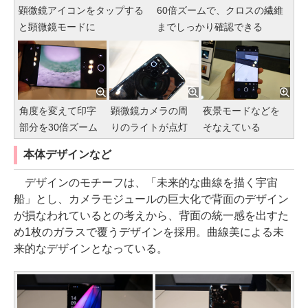
顕微鏡アイコンをタップする
60倍ズームで、クロスの繊維
と顕微鏡モードに
までしっかり確認できる
角度を変えて印字
顕微鏡カメラの周
夜景モードなどを
部分を30倍ズーム
りのライトが点灯
そなえている
本体デザインなど
デザインのモチーフは、「未来的な曲線を描く宇宙
船」とし、カメラモジュールの巨大化で背面のデザイン
が損なわれているとの考えから、背面の統一感を出すた
め1枚のガラスで覆うデザインを採用。曲線美による未
来的なデザインとなっている。