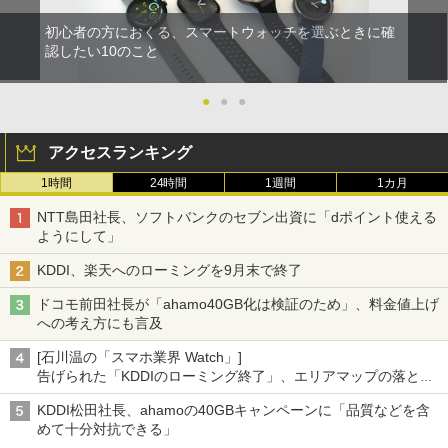
初心者の方におくる、スマートウォッチを選ぶときに確
認したい10のこと
●
●
●
アクセスランキング
1時間
24時間
1週間
1カ月
NTT島田社長、ソフトバンクのセブン出資に「dポイント使える
ようにして」
KDDI、楽天へのローミングを9月末で終了
ドコモ前田社長が「ahamo40GB化は検証のため」、料金値上げ
への考え方にも言及
[石川温の「スマホ業界 Watch」]
告げられた「KDDIのローミング終了」、エリアマップの落とし
穴と楽天モバイルの課題
KDDI松田社長、ahamoの40GBキャンペーンに「品質などを含
めて十分対抗できる」