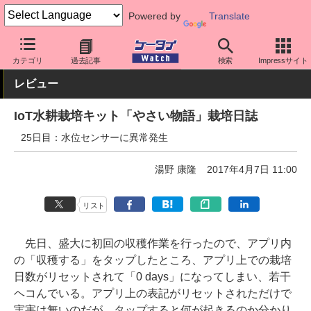
Powered by
Translate
ケータイ Watch
キャリア
au
周辺機器
カテゴリ
過去記事
検索
Impressサイト
レビュー
IoT水耕栽培キット「やさい物語」栽培日誌
25日目：水位センサーに異常発生
湯野 康隆
2017年4月7日 11:00
リスト
先日、盛大に初回の収穫作業を行ったので、アプリ内
の「収穫する」をタップしたところ、アプリ上での栽培
日数がリセットされて「0 days」になってしまい、若干
ヘコんでいる。アプリ上の表記がリセットされただけで
実害は無いのだが、タップすると何が起きるのか分かり