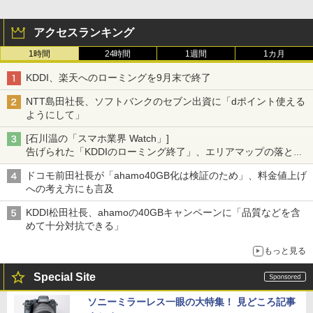
アクセスランキング
1時間
24時間
1週間
1カ月
KDDI、楽天へのローミングを9月末で終了
NTT島田社長、ソフトバンクのセブン出資に「dポイント使える
ようにして」
[石川温の「スマホ業界 Watch」]
告げられた「KDDIのローミング終了」、エリアマップの落とし
穴と楽天モバイルの課題
ドコモ前田社長が「ahamo40GB化は検証のため」、料金値上げ
への考え方にも言及
KDDI松田社長、ahamoの40GBキャンペーンに「品質などを含
めて十分対抗できる」
もっと見る
Special Site
ソニーミラーレス一眼の大特集！ 見どころ記事