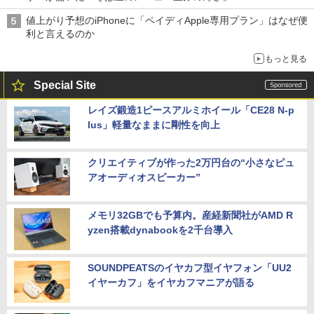
値上がり予想のiPhoneに「ペイディApple専用プラン」はなぜ便
利と言えるのか
もっと見る
Special Site
レイズ鍛造1ピースアルミホイール「CE28 N-p
lus」軽量なままに剛性を向上
クリエイティブが作った2万円台の“小さなピュ
アオーディオスピーカー”
メモリ32GBでも予算内。産経新聞社がAMD R
yzen搭載dynabookを2千台導入
SOUNDPEATSのイヤカフ型イヤフォン「UU2
イヤーカフ」をイヤカフマニアが語る