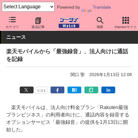
Powered by
Translate
ケータイ Watch
法人向け
サービス
カテゴリ
過去記事
検索
Impressサイト
ニュース
楽天モバイルから「最強録音」、法人向けに通話
を記録
関口 聖
2026年1月13日 12:08
リスト
楽天モバイルは、法人向け料金プラン「Rakuten最強
プランビジネス」の利用者向けに、通話内容を録音する
オプションサービス「最強録音」の提供を1月13日に開
始した。