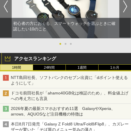
初心者の方におくる、スマートウォッチを選ぶときに確
認したい10のこと
●
●
●
アクセスランキング
1時間
24時間
1週間
1カ月
NTT島田社長、ソフトバンクのセブン出資に「dポイント使える
ようにして」
ドコモ前田社長が「ahamo40GB化は検証のため」、料金値上げ
への考え方にも言及
2026年夏の最新スマホおすすめ11選 GalaxyやXperia、
arrows、AQUOSなど注目機種の特徴は
本日8月7日発売「Galaxy Z Fold8 Ultra/Fold8/Flip8」、カズレー
ザーが驚いた「そば屋のメニュー並みの薄さ」