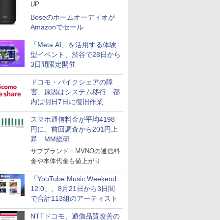
UP
Boseのホームオーディオが
Amazonでセール
「Meta AI」を活用する体験
型イベント、渋谷で28日から
3日間限定開催
ドコモ・バイクシェアの障
害、原因はシステム移行 都
内は明日7日に復旧作業
スマホ通信料金が平均4198
円に、前回調査から201円上
昇 MM総研
サブブランド・MVNOの通信料
金や本体代金も値上がり
「YouTube Music Weekend
12.0」、8月21日から3日間
で合計113組のアーティスト
NTTドコモ、通信品質改善の