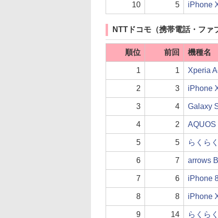
10
5
iPhone
NTTドコモ（携帯電話・ファ
順位
前回
機種名
1
1
Xperia 
2
3
iPhon
3
4
Galaxy 
4
2
AQUOS 
5
5
らくらくス
6
7
arrows 
7
6
iPhon
8
8
iPhon
9
14
らくらくホ