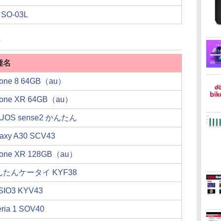
1 SO-03L
）
種名
hone 8 64GB（au）
hone XR 64GB（au）
UOS sense2 かんたん
axy A30 SCV43
hone XR 128GB（au）
たんケータイ KYF38
SIO3 KYV43
ria 1 SOV40