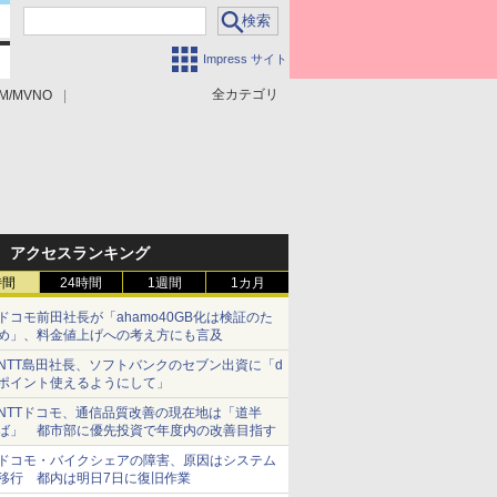
Impress サイト
全カテゴリ
M/MVNO
アクセスランキング
時間
24時間
1週間
1カ月
ドコモ前田社長が「ahamo40GB化は検証のた
め」、料金値上げへの考え方にも言及
NTT島田社長、ソフトバンクのセブン出資に「d
ポイント使えるようにして」
NTTドコモ、通信品質改善の現在地は「道半
ば」 都市部に優先投資で年度内の改善目指す
ドコモ・バイクシェアの障害、原因はシステム
移行 都内は明日7日に復旧作業