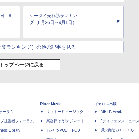
日～8
ケータイ売れ筋ランキン
▲
グ（8月26日～9月1日）
れ筋ランキング］の他の記事を見る
トップページに戻る
Rittor Music
イカロス出版
dフォーラム
リットーミュージック
AIRLINEweb
ップ担当者フォーラム
楽器探そう!デジマート
Jディフェンスニュー
ness Library
TシャツPOD T-OD
通訳翻訳ジャーナル