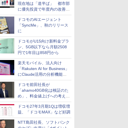
現在地は「道半ば」 都市部
に優先投資で年度内の改善目
指す
ドコモのAIエージェント
「SyncMe」、秋のリリース
に
ドコモがU15向け新料金プラ
ン、5GB以下なら月額2508
円で1年目は858円から
楽天モバイル、法人向け
「Rakuten AI for Business」
にClaude活用の分析機能な
どを追加
ドコモ前田社長が
「ahamo40GB化は検証のた
め」、料金値上げへの考え方
にも言及
ドコモ27年3月期1Qは増収増
益、「ドコモMAX」など好調
NTT島田社長、ソフトバンク