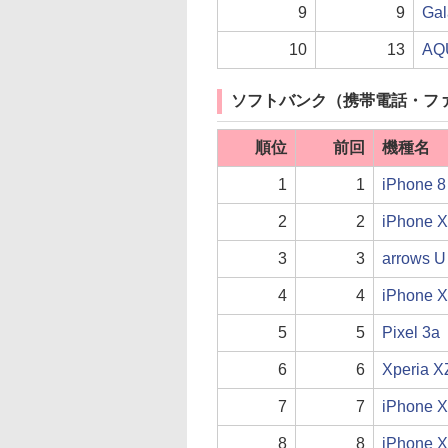
9
9
Ga
10
13
AQ
ソフトバンク（携帯電話・フ
順位
前回
機種名
1
1
iPhon
2
2
iPhon
3
3
arrows U
4
4
iPhon
5
5
Pixel
6
6
Xperi
7
7
iPhon
8
8
iPhon