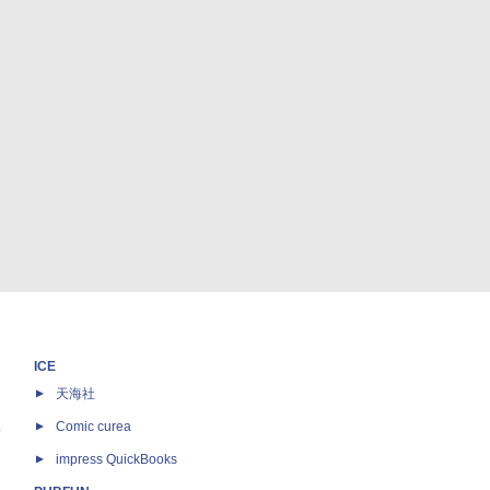
ICE
天海社
ス
Comic curea
impress QuickBooks