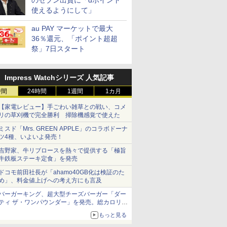
のセブン出資に「dポイント
使えるようにして」
au PAY マーケットで最大
36％還元、「ポイント超超
祭」7日スタート
Impress Watchシリーズ 人気記事
時間
24時間
1週間
1カ月
【家電レビュー】手ごわい雑草との戦い、コメ
リの草刈機で完全勝利 掃除機感覚で使えた
ミスド「Mrs. GREEN APPLE」のコラボドーナ
ツ4種、いよいよ発売！
吉野家、牛リブロースを熱々で提供する「極旨
牛鉄板ステーキ定食」を発売
ドコモ前田社長が「ahamo40GB化は検証のた
め」、料金値上げへの考え方にも言及
バーガーキング、超大型チーズバーガー「ダー
ティ ザ・ワンパウンダー」を発売。総カロリー
約1656kcal、総重量約527g！
もっと見る