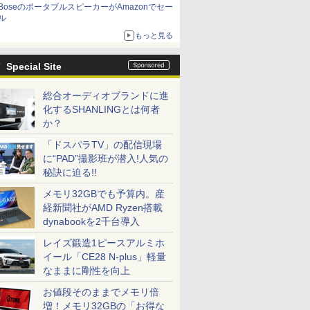
BoseのポータブルスピーカーがAmazonでセー
ル
もっと見る
Special Site
総合オーディオブランドに進
化するSHANLINGとは何者
か？
「ドスパラTV」の配信現場
に“PAD”撮影班が潜入!人気の
秘訣に迫る!!
メモリ32GBでも予算内。産
経新聞社がAMD Ryzen搭載
dynabookを2千台導入
レイズ鍛造1ピースアルミホ
イール「CE28 N-plus」軽量
なままに剛性を向上
お値段そのままでメモリ倍
増！メモリ32GBの「お得な