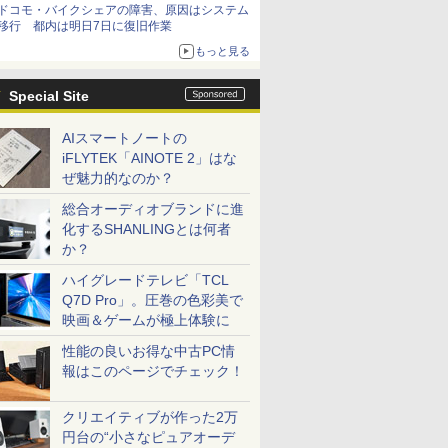
ドコモ・バイクシェアの障害、原因はシステム
移行 都内は明日7日に復旧作業
もっと見る
Special Site
AIスマートノートの
iFLYTEK「AINOTE 2」はな
ぜ魅力的なのか？
総合オーディオブランドに進
化するSHANLINGとは何者
か？
ハイグレードテレビ「TCL
Q7D Pro」。圧巻の色彩美で
映画＆ゲームが極上体験に
性能の良いお得な中古PC情
報はこのページでチェック！
クリエイティブが作った2万
円台の“小さなピュアオーデ