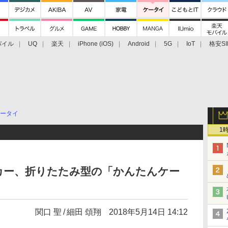
バイル
UQ
楽天
iPhone (iOS)
Android
5G
IoT
格安SI
アクセサリー
業界動向
法人向け
最新技術/その他
ータイ
1
カー、折りたたみ型の「かんたんケー
関口 聖
細田 頌翔
2018年5月14日 14:12