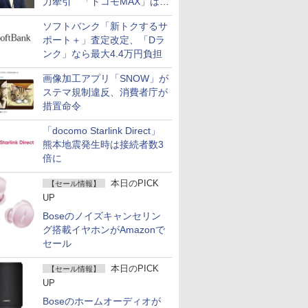
力牽引 「ドコモMAX」は
400万契約突破
ソフトバンク「新トクするサ
ポート＋」査定改定、「Dラ
ンク」なら最大4.4万円負担
画像加工アプリ「SNOW」が
ステマ規制違反、消費者庁が
措置命令
「docomo Starlink Direct」
熊本地震発生時は接続者数3
倍に
本日のPICK
【セール情報】
UP
Boseのノイズキャンセリン
グ搭載イヤホンがAmazonで
セール
本日のPICK
【セール情報】
UP
Boseのホームオーディオが