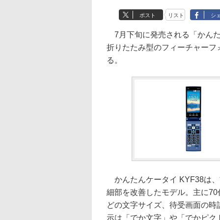
ポスト
リスト
シ
7月下旬に発売される「かんたん
折りたたみ型のフィーチャーフ
る。
かんたんケータイ KYF38は、
細部を改善したモデル。主に7
どの文字サイズ、待受画面の時
示は「でか文字」や「でかピク