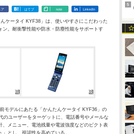
ェア
はてブ
note
LinkedIn
ケータイ KYF38」は、使いやすさにこだわった
ォン。耐衝撃性能や防水・防塵性能をサポートす
前モデルにあたる「かんたんケータイ KYF36」の
0代のユーザーをターゲットに、電話番号やメールな
計、メニュー、電池残量や電波強度などのピクト表
ト」とし、視認性を高めている。