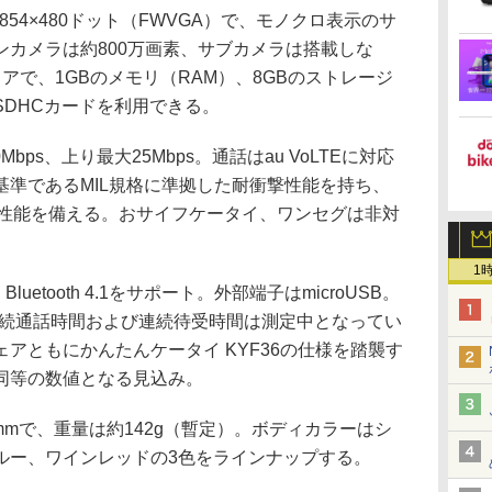
54×480ドット（FWVGA）で、モノクロ表示のサ
ンカメラは約800万画素、サブカメラは搭載しな
ドコアで、1GBのメモリ（RAM）、8GBのストレージ
oSDHCカードを利用できる。
ps、上り最大25Mbps。通話はau VoLTEに対応
基準であるMIL規格に準拠した耐衝撃性能を持ち、
の防塵性能を備える。おサイフケータイ、ワンセグは非対
1
n、Bluetooth 4.1をサポート。外部端子はmicroUSB。
。連続通話時間および連続待受時間は測定中となってい
アともにかんたんケータイ KYF36の仕様を踏襲す
同等の数値となる見込み。
.9mmで、重量は約142g（暫定）。ボディカラーはシ
ルー、ワインレッドの3色をラインナップする。