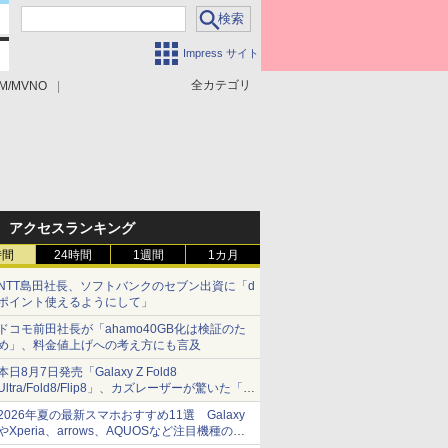
Impress サイト
全カテゴリ
M/MVNO
アクセスランキング
時間
24時間
1週間
1カ月
NTT島田社長、ソフトバンクのセブン出資に「d
ポイント使えるようにして」
ドコモ前田社長が「ahamo40GB化は検証のた
め」、料金値上げへの考え方にも言及
本日8月7日発売「Galaxy Z Fold8
Ultra/Fold8/Flip8」、カズレーザーが驚いた「そ
ば屋のメニュー並みの薄さ」
2026年夏の最新スマホおすすめ11選 Galaxy
やXperia、arrows、AQUOSなど注目機種の特
徴は