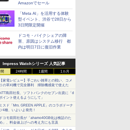
Amazonでセール
「Meta AI」を活用する体験
型イベント、渋谷で28日から
3日間限定開催
ドコモ・バイクシェアの障
害、原因はシステム移行 都
内は明日7日に復旧作業
Impress Watchシリーズ 人気記事
時間
24時間
1週間
1カ月
【家電レビュー】手ごわい雑草との戦い、コメ
リの草刈機で完全勝利 掃除機感覚で使えた
NTT島田社長、ソフトバンクのセブン出資に「d
ポイント使えるようにして」
ミスド「Mrs. GREEN APPLE」のコラボドーナ
ツ4種、いよいよ発売！
ドコモ前田社長が「ahamo40GB化は検証のた
め」、料金値上げへの考え方にも言及