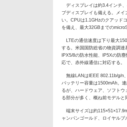
ディスプレイは約3.4インチ、8
ブディスプレイも備える。メイ
い。CPUは1.1GHzのクアッ
を備え、最大32GBまでのmicr
LTEの通信速度は下り最大150Mb
する。米国国防総省の物資調達
IPX5/8の防水性能、IP5X
応で、赤外線通信に対応する。
無線LANはIEEE 802.11b/g/
バッテリー容量は1500mAh
るが、ハードウェア、ソフトウェ
る部分が多く、概ね前モデルと
端末サイズは約115×51×17
ャンパンゴールド、ロイヤルブ