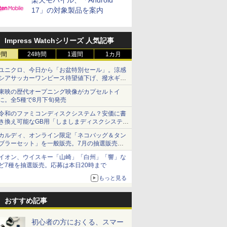
楽天モバイル、「Android
17」の対象製品を案内
Impress Watchシリーズ 人気記事
時間
24時間
1週間
1カ月
ユニクロ、今日から「お盆特別セール」。涼感
シアサッカーワンピース待望値下げ、撥水ギア
ショーツは1990円に
東映の歴代オープニング映像がカプセルトイ
に。全5種で8月下旬発売
令和のファミコンディスクシステム？安価に書
き換え可能なGB用「しましまディスクシステ
ム」
カルディ、オンライン限定「ネコバッグ＆タン
ブラーセット」を一般販売。7月の抽選販売の
当選無効分
イオン、ウイスキー「山崎」「白州」「響」な
ど7種を抽選販売。応募は本日20時まで
もっと見る
おすすめ記事
初心者の方におくる、スマー