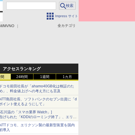
Impress サイト
全カテゴリ
M/MVNO
アクセスランキング
時間
24時間
1週間
1カ月
ドコモ前田社長が「ahamo40GB化は検証のた
め」、料金値上げへの考え方にも言及
NTT島田社長、ソフトバンクのセブン出資に「d
ポイント使えるようにして」
[石川温の「スマホ業界 Watch」]
告げられた「KDDIのローミング終了」、エリア
マップの落とし穴と楽天モバイルの課題
NTTドコモ、エリクソン製の最新型装置を国内
初導入