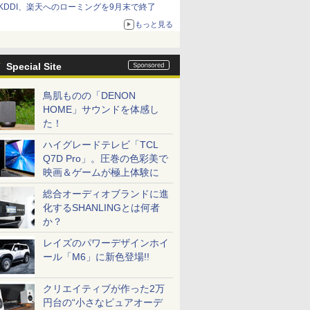
KDDI、楽天へのローミングを9月末で終了
もっと見る
Special Site
鳥肌ものの「DENON
HOME」サウンドを体感し
た！
ハイグレードテレビ「TCL
Q7D Pro」。圧巻の色彩美で
映画＆ゲームが極上体験に
総合オーディオブランドに進
化するSHANLINGとは何者
か？
レイズのパワーデザインホイ
ール「M6」に新色登場!!
クリエイティブが作った2万
円台の“小さなピュアオーデ