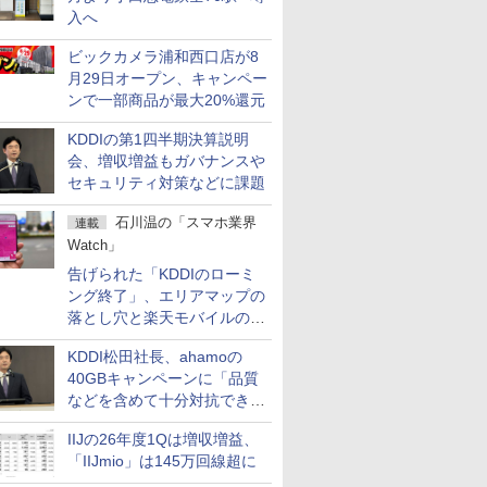
入へ
ビックカメラ浦和西口店が8
月29日オープン、キャンペー
ンで一部商品が最大20%還元
KDDIの第1四半期決算説明
会、増収増益もガバナンスや
セキュリティ対策などに課題
石川温の「スマホ業界
連載
Watch」
告げられた「KDDIのローミ
ング終了」、エリアマップの
落とし穴と楽天モバイルの課
題
KDDI松田社長、ahamoの
40GBキャンペーンに「品質
などを含めて十分対抗でき
る」
IIJの26年度1Qは増収増益、
「IIJmio」は145万回線超に