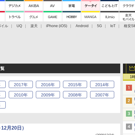
バイル
UQ
楽天
iPhone (iOS)
Android
5G
IoT
格安SI
アクセサリー
業界動向
法人向け
最新技術/その他
一覧
1
年
2017
年
2016
年
2015
年
2014
年
年
2010
年
2009
年
2008
年
2007
年
年
12月20日）