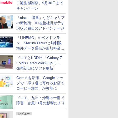
ア誕生感謝祭、9月30日まで
キャンペーン
「ahamo増量」などキャリア
の新施策、IIJ谷脇社長が示す
現状と独自のアドバンテージ
「LINEMO」のベストプラ
ン、Starlink Directと無制限
海外データ通信が追加料金な
しに
ドコモとKDDIの「Galaxy Z
Fold8 Ultra/Fold8/Flip8」、
発売初日にソフト更新
Geminiを活用、Google マッ
プで「帰り道に寄れるお店で
コーヒー注文」が可能に
ドコモ、九州・沖縄の一部で
障害 台風13号の影響により
レビュー