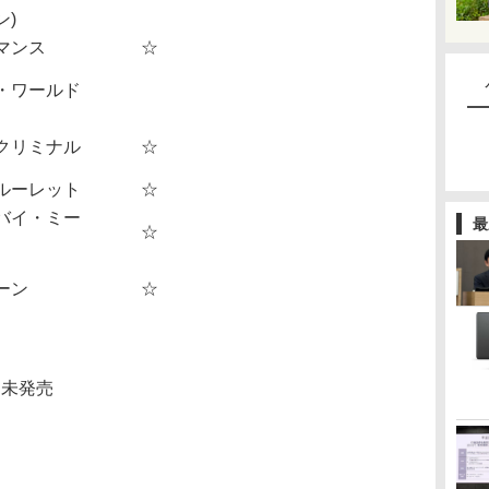
ン)
マンス
☆
・ワールド
クリミナル
☆
ルーレット
☆
バイ・ミー
最
☆
ーン
☆
D未発売