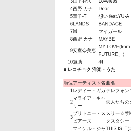
3
山下智久
Loveless
4
西野 カナ
Dear…
5
童子-T
想い feat.YU-A
6
LANDS
BANDAGE
7
嵐
マイガール
8
西野 カナ
MAYBE
MY LOVE(fro
9
安室奈美恵
FUTURE」)
10
遊助
羽
■ レコチョク 洋楽・うた
順位
アーティスト名
曲名
1
レディー・ガガ
テレフォン f
マライア・キャ
2
恋人たちの
リー
ブリトニー・ス
スリー☆禁
3
ピアーズ
クスタシー
マイケル・ジャ
THIS IS 