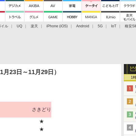
バイル
UQ
楽天
iPhone (iOS)
Android
5G
IoT
格安SI
アクセサリー
業界動向
法人向け
最新技術/その他
月23日～11月29日）
1
さきどり
★
★