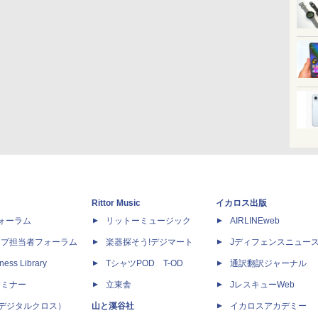
Rittor Music
イカロス出版
dフォーラム
リットーミュージック
AIRLINEweb
ップ担当者フォーラム
楽器探そう!デジマート
Jディフェンスニュー
ness Library
TシャツPOD T-OD
通訳翻訳ジャーナル
セミナー
立東舎
JレスキューWeb
 X（デジタルクロス）
山と溪谷社
イカロスアカデミー