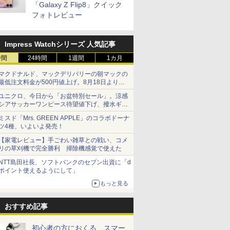
「Galaxy Z Flip8」クイック
フォトレビュー
Impress Watchシリーズ 人気記事
時間
24時間
1週間
1カ月
マクドナルド、マックデリバリーの朝マックの
最低注文料金が500円値上げ。8月18日より
1,500円から受付
ユニクロ、今日から「お盆特別セール」。涼感
シアサッカーワンピース待望値下げ、撥水ギア
ショーツは1990円に
ミスド「Mrs. GREEN APPLE」のコラボドーナ
ツ4種、いよいよ発売！
【家電レビュー】手ごわい雑草との戦い、コメ
リの草刈機で完全勝利 掃除機感覚で使えた
NTT島田社長、ソフトバンクのセブン出資に「d
ポイント使えるようにして」
もっと見る
おすすめ記事
初心者の方におくる、スマー