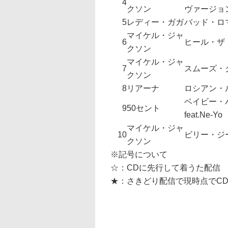
4
クソン
ヴァージョ
5
レディー・ガガ
バッド・ロ
マイケル・ジャ
6
ヒール・ザ
クソン
マイケル・ジャ
7
スムーズ・
クソン
8
リアーナ
ロシアン・
ベイビー・
9
50セント
feat.Ne-Yo
マイケル・ジャ
10
ビリー・ジ
クソン
※記号について
☆：CDに先行して着うた配信
★：さきどり配信で現時点でC