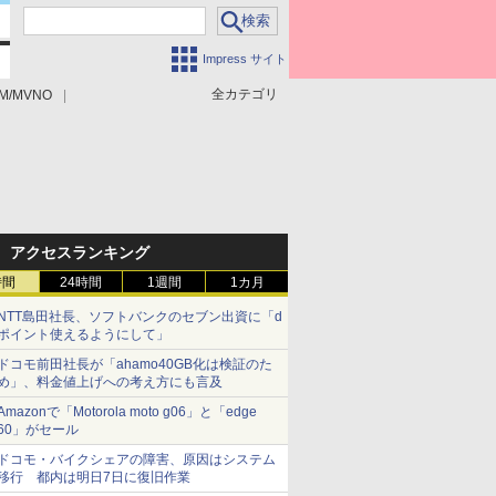
Impress サイト
全カテゴリ
M/MVNO
アクセスランキング
時間
24時間
1週間
1カ月
NTT島田社長、ソフトバンクのセブン出資に「d
ポイント使えるようにして」
ドコモ前田社長が「ahamo40GB化は検証のた
め」、料金値上げへの考え方にも言及
Amazonで「Motorola moto g06」と「edge
60」がセール
ドコモ・バイクシェアの障害、原因はシステム
移行 都内は明日7日に復旧作業