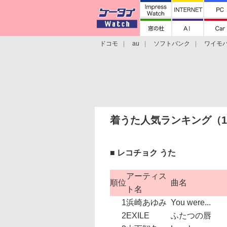
ドコモ
au
ソフトバンク
ワイモ
格安スマホ/SIMフリースマホ
周辺機器/
着うた人気ランキング（11
■ レコチョク うた
アーティス
順位
曲名
ト名
1
浜崎あゆみ
You were...
2
EXILE
ふたつの唇