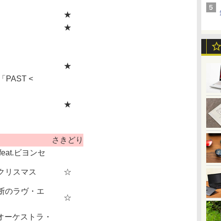
★
★
★
m「PAST <
★
さきどり
eat.ビヨンセ
クリスマス
☆
断のラヴ・エ
☆
IT(オーケストラ・