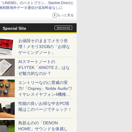
「LINEMO」のベストプラン、Starlink Directと
無制限海外データ通信が追加料金なしに
もっと見る
Special Site
お値段そのままでメモリ倍
増！メモリ32GBの「お得な
ゲーミングノート」
AIスマートノートの
iFLYTEK「AINOTE 2」はな
ぜ魅力的なのか？
エントリーなのに脅威の実
力!「Osprey」Noble Audioワ
イヤレスイヤフォン4機種を
一気に聴く
性能の良いお得な中古PC情
報はこのページでチェック！
鳥肌ものの「DENON
HOME」サウンドを体感し