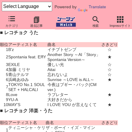
Powered by
Translate
着うた人気ランキング（8月3日～8月9日）
カテゴリ
過去記事
検索
Impressサイト
■ レコチョク うた
順位
アーティスト名
曲名
さきどり
1
B'z
イチブトゼンブ
☆
Another Story ～AI「Story」
2
Spontania feat. EЯY
★
Spontania Version～
3
EXILE
優しい光
☆
4
加藤 ミリヤ
Aitai
☆
5
青山テルマ
忘れないよ
☆
6
浜崎あゆみ
Sunrise ～LOVE is ALL～
★
TOKYO No.1 SOUL
今夜はブギー・バック(CM
7
SET + HALCALI
ver.)
8
Love
ラブレター
★
9
YU-A
大好きだから
10
MAY'S
I LOVE YOU が言えなくて
★
■ レコチョク 洋楽・うた
順位
アーティスト名
曲名
さきどり
ティニーシャ・ケリ
ザ・ボーイ・イズ・マイン
1