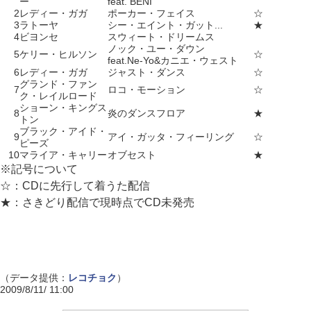
ー
feat. BENI
2
レディー・ガガ
ポーカー・フェイス
☆
3
ラトーヤ
シー・エイント・ガット...
★
4
ビヨンセ
スウィート・ドリームス
ノック・ユー・ダウン
5
ケリー・ヒルソン
☆
feat.Ne-Yo&カニエ・ウェスト
6
レディー・ガガ
ジャスト・ダンス
☆
グランド・ファン
7
ロコ・モーション
☆
ク・レイルロード
ショーン・キングス
8
炎のダンスフロア
★
トン
ブラック・アイド・
9
アイ・ガッタ・フィーリング
☆
ピーズ
10
マライア・キャリー
オブセスト
★
※記号について
☆：CDに先行して着うた配信
★：さきどり配信で現時点でCD未発売
（データ提供：
レコチョク
）
2009/8/11/ 11:00