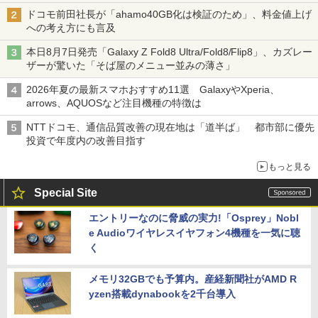
ドコモ前田社長が「ahamo40GB化は検証のため」、料金値上げ
への考え方にも言及
本日8月7日発売「Galaxy Z Fold8 Ultra/Fold8/Flip8」、カズレー
ザーが驚いた「そば屋のメニュー並みの薄さ」
2026年夏の最新スマホおすすめ11選 GalaxyやXperia、
arrows、AQUOSなど注目機種の特徴は
NTTドコモ、通信品質改善の現在地は「道半ば」 都市部に優先
投資で年度内の改善目指す
もっと見る
Special Site
エントリーなのに脅威の実力!「Osprey」Nobl
e Audioワイヤレスイヤフォン4機種を一気に聴
く
メモリ32GBでも予算内。産経新聞社がAMD R
yzen搭載dynabookを2千台導入