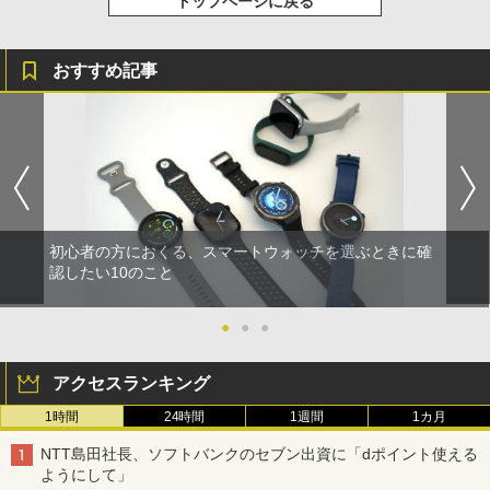
トップページに戻る
おすすめ記事
初心者の方におくる、スマートウォッチを選ぶときに確
認したい10のこと
●
●
●
アクセスランキング
1時間
24時間
1週間
1カ月
NTT島田社長、ソフトバンクのセブン出資に「dポイント使える
ようにして」