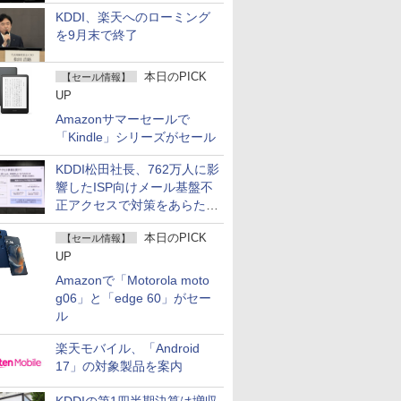
KDDI、楽天へのローミング
を9月末で終了
本日のPICK
【セール情報】
UP
Amazonサマーセールで
「Kindle」シリーズがセール
KDDI松田社長、762万人に影
響したISP向けメール基盤不
正アクセスで対策をあらため
て説明
本日のPICK
【セール情報】
UP
Amazonで「Motorola moto
g06」と「edge 60」がセー
ル
楽天モバイル、「Android
17」の対象製品を案内