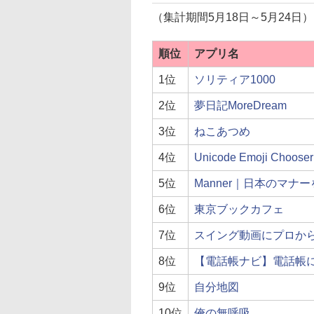
（集計期間5月18日～5月24日）
順位
アプリ名
1位
ソリティア1000
2位
夢日記MoreDream
3位
ねこあつめ
4位
Unicode Emoji Choo
5位
Manner｜日本のマナ
6位
東京ブックカフェ
7位
スイング動画にプロか
8位
【電話帳ナビ】電話帳
9位
自分地図
10位
俺の無呼吸