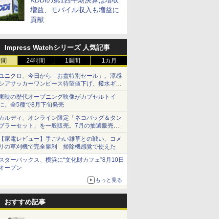
KDDIの第1四半期決算は増収
増益、モバイル収入も増益に
貢献
Impress Watchシリーズ 人気記事
時間
24時間
1週間
1カ月
ユニクロ、今日から「お盆特別セール」。涼感
シアサッカーワンピース待望値下げ、撥水ギア
ショーツは1990円に
東映の歴代オープニング映像がカプセルトイ
に。全5種で8月下旬発売
カルディ、オンライン限定「ネコバッグ＆タン
ブラーセット」を一般販売。7月の抽選販売の
当選無効分
【家電レビュー】手ごわい雑草との戦い、コメ
リの草刈機で完全勝利 掃除機感覚で使えた
スターバックス、横浜に“文化財カフェ”8月10日
オープン
もっと見る
おすすめ記事