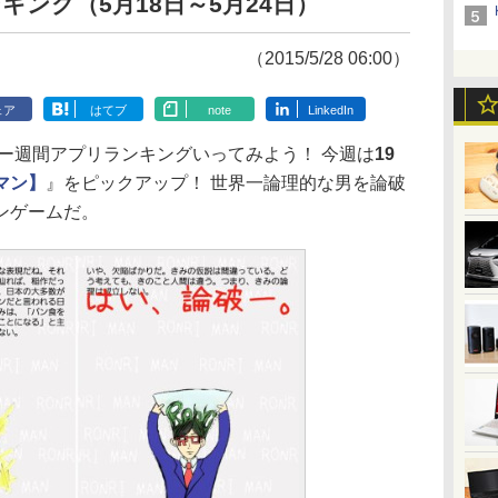
ンキング（5月18日～5月24日）
（2015/5/28 06:00）
ェア
はてブ
note
LinkedIn
ー週間アプリランキングいってみよう！ 今週は
19
マン】
』をピックアップ！ 世界一論理的な男を論破
ンゲームだ。