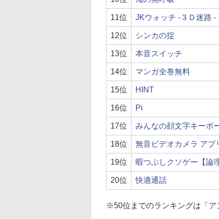
11位
JKウォッチ -３Ｄ迷路 -
12位
シンカの掟
13位
本音スイッチ
14位
マンガ全巻無料
15位
HINT
16位
Pi
17位
みんなの顔文字キーボ
18位
無音ビデオカメラ アプリ
19位
暇つぶしクソゲー【論
20位
快適通話
※50位までのランキングは「
ア