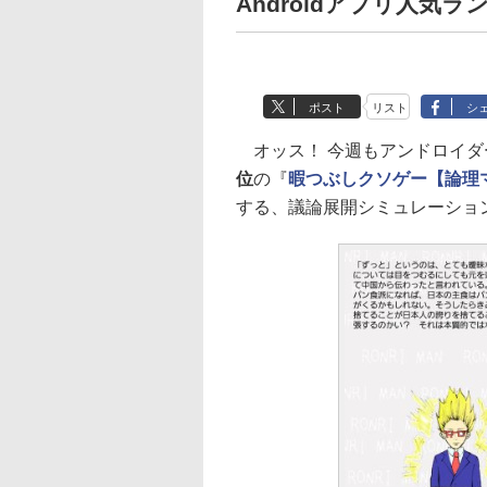
Androidアプリ人気ラ
ポスト
リスト
シ
オッス！ 今週もアンドロイダ
位
の『
暇つぶしクソゲー【論理
する、議論展開シミュレーショ