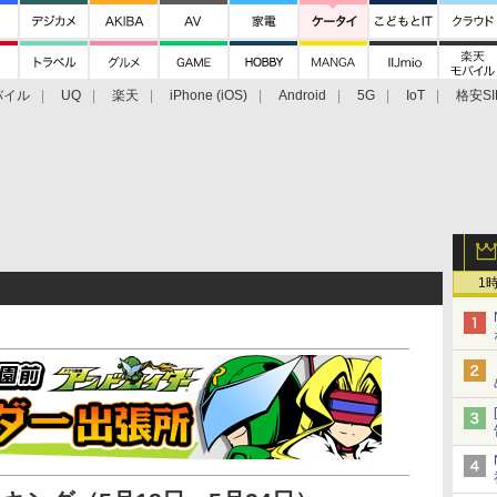
バイル
UQ
楽天
iPhone (iOS)
Android
5G
IoT
格安SI
アクセサリー
業界動向
法人向け
最新技術/その他
1