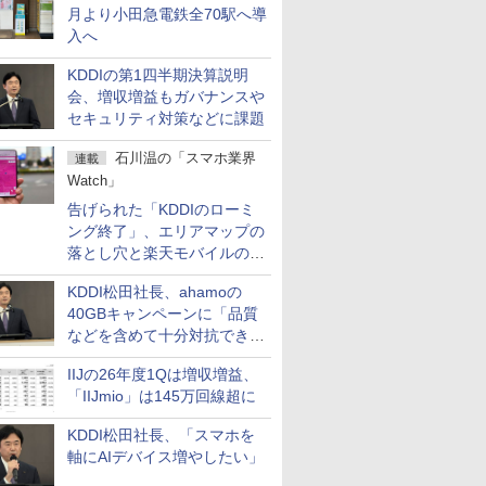
月より小田急電鉄全70駅へ導
入へ
KDDIの第1四半期決算説明
会、増収増益もガバナンスや
セキュリティ対策などに課題
石川温の「スマホ業界
連載
Watch」
告げられた「KDDIのローミ
ング終了」、エリアマップの
落とし穴と楽天モバイルの課
題
KDDI松田社長、ahamoの
40GBキャンペーンに「品質
などを含めて十分対抗でき
る」
IIJの26年度1Qは増収増益、
「IIJmio」は145万回線超に
KDDI松田社長、「スマホを
軸にAIデバイス増やしたい」