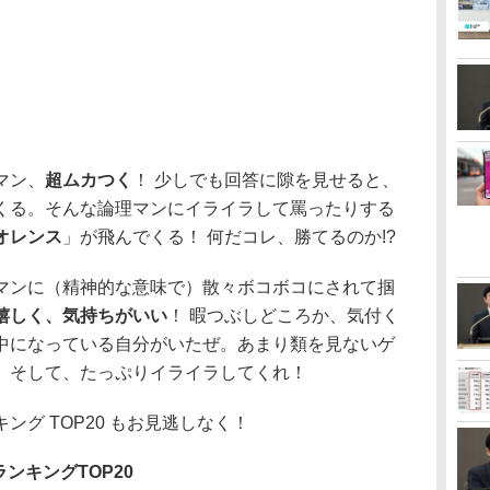
マン、
超ムカつく
！ 少しでも回答に隙を見せると、
くる。そんな論理マンにイライラして罵ったりする
オレンス
」が飛んでくる！ 何だコレ、勝てるのか!?
ンに（精神的な意味で）散々ボコボコにされて掴
嬉しく、気持ちがいい
！ 暇つぶしどころか、気付く
中になっている自分がいたぜ。あまり類を見ないゲ
。そして、たっぷりイライラしてくれ！
グ TOP20 もお見逃しなく！
ンキングTOP20