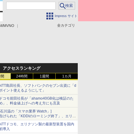
Impress サイト
全カテゴリ
M/MVNO
アクセスランキング
時間
24時間
1週間
1カ月
NTT島田社長、ソフトバンクのセブン出資に「d
ポイント使えるようにして」
ドコモ前田社長が「ahamo40GB化は検証のた
め」、料金値上げへの考え方にも言及
[石川温の「スマホ業界 Watch」]
告げられた「KDDIのローミング終了」、エリア
マップの落とし穴と楽天モバイルの課題
NTTドコモ、エリクソン製の最新型装置を国内
初導入