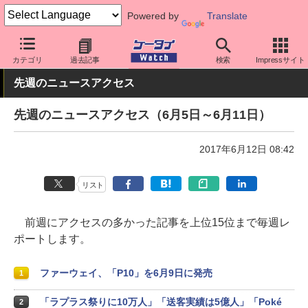
Powered by
Translate
ケータイ Watch
業界動向
調査
カテゴリ
過去記事
検索
Impressサイト
先週のニュースアクセス
先週のニュースアクセス（6月5日～6月11日）
2017年6月12日 08:42
リスト
前週にアクセスの多かった記事を上位15位まで毎週レ
ポートします。
ファーウェイ、「P10」を6月9日に発売
1
「ラプラス祭りに10万人」「送客実績は5億人」「Poké
2