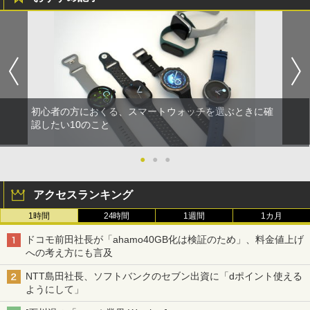
初心者の方におくる、スマートウォッチを選ぶときに確
認したい10のこと
●
●
●
アクセスランキング
1時間
24時間
1週間
1カ月
ドコモ前田社長が「ahamo40GB化は検証のため」、料金値上げ
への考え方にも言及
NTT島田社長、ソフトバンクのセブン出資に「dポイント使える
ようにして」