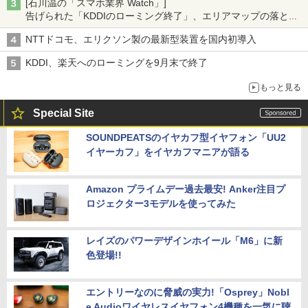
[石川温の「スマホ業界 Watch」]
告げられた「KDDIのローミング終了」、エリアマップの落とし
穴と楽天モバイルの課題
NTTドコモ、エリクソン製の最新型装置を国内初導入
KDDI、楽天へのローミングを9月末で終了
もっと見る
Special Site
SOUNDPEATSのイヤカフ型イヤフォン「UU2
イヤーカフ」をイヤカフマニアが語る
Amazon プライムデー過去最安! Anker注目プ
ロジェクター3モデルを使ってみた
レイズのパワーデザインホイール「M6」に新
色登場!!
エントリーなのに脅威の実力!「Osprey」Nobl
e Audioワイヤレスイヤフォン4機種を一気に聴