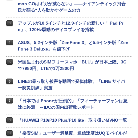
mon GOはギガが減らない」――ナイアンティック河合
氏が語る“人を動かすゲームの力”
アップルが10.5インチと12.9インチの新しい「iPad Pr
3
o」、120Hz駆動のディスプレイを搭載
ASUS、5.2インチ版「ZenFone 3」と5.5インチ版「Zen
4
Fone 3 Deluxe」を値下げ
米国生まれのSIMフリースマホ「BLU」が日本上陸、3G
5
で7980円、LTEで1万2800円
LINEの乗っ取り被害を動画で疑似体験、「LINE サイバ
6
ー防災訓練」実施
「日本ではiPhoneが圧倒的」「フィーチャーフォンは急
7
速に終焉」～IDCの国内出荷数レポート
「HUAWEI P10/P10 Plus/P10 lite」取り扱いMVNO一覧
8
「格安SIM」ユーザー満足度、通信速度はUQモバイルが
9