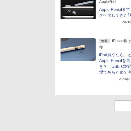
Apple野郎
Apple Pencil
タベタしてきた
202
iPhone駆
連載
寺
iPad買うなら、
Apple Pencilを
き？ USB-C対
場であらためて
2023年