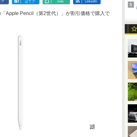
ェア
はてブ
note
LinkedIn
leの「Apple Pencil（第2世代）」が割引価格で購入で