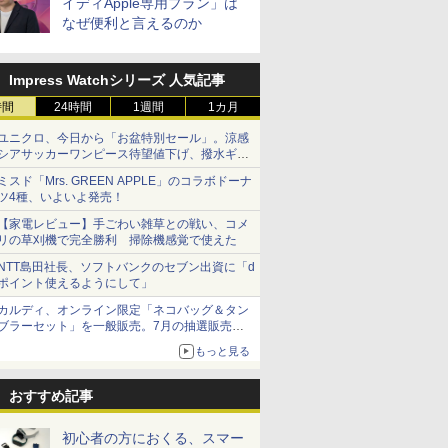
イディApple専用プラン」は
なぜ便利と言えるのか
Impress Watchシリーズ 人気記事
時間
24時間
1週間
1カ月
ユニクロ、今日から「お盆特別セール」。涼感
シアサッカーワンピース待望値下げ、撥水ギア
ショーツは1990円に
ミスド「Mrs. GREEN APPLE」のコラボドーナ
ツ4種、いよいよ発売！
【家電レビュー】手ごわい雑草との戦い、コメ
リの草刈機で完全勝利 掃除機感覚で使えた
NTT島田社長、ソフトバンクのセブン出資に「d
ポイント使えるようにして」
カルディ、オンライン限定「ネコバッグ＆タン
ブラーセット」を一般販売。7月の抽選販売の
当選無効分
もっと見る
おすすめ記事
初心者の方におくる、スマー