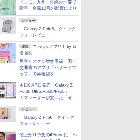
ドコモ、九州・沖縄の一部で
障害 台風13号の影響により
レビュー
「Galaxy Z Fold8」クイック
フォトレビュー
てっぱんアプリ！
by
日
連載
沼 諭史
災害リスクが増す季節、国土
交通省のアプリ「ハザードマ
ップ」で再確認を
本日8月7日発売「Galaxy Z
Fold8 Ultra/Fold8/Flip8」、
カズレーザーが驚いた「そば
屋のメニュー並みの薄さ」
レビュー
「Galaxy Z Flip8」クイック
フォトレビュー
値上がり予想のiPhoneに「ペ