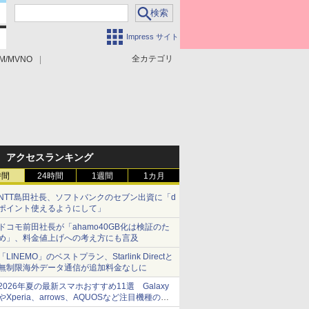
Impress サイト
全カテゴリ
M/MVNO
アクセスランキング
時間
24時間
1週間
1カ月
NTT島田社長、ソフトバンクのセブン出資に「d
ポイント使えるようにして」
ドコモ前田社長が「ahamo40GB化は検証のた
め」、料金値上げへの考え方にも言及
「LINEMO」のベストプラン、Starlink Directと
無制限海外データ通信が追加料金なしに
2026年夏の最新スマホおすすめ11選 Galaxy
やXperia、arrows、AQUOSなど注目機種の特
徴は