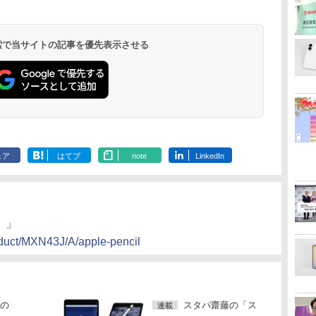
 検索で当サイトの記事を優先表示させる
ェア
はてブ
note
LinkedIn
代）」
oduct/MXN43J/A/apple-pencil
の
スタパ齋藤の「ス
連載