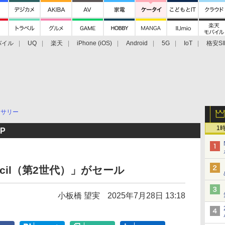
バイル
UQ
楽天
iPhone (iOS)
Android
5G
IoT
格安SI
アクセサリー
業界動向
法人向け
最新技術/その他
セサリー
1
P
Pencil（第2世代）」がセール
小板橋 望実
2025年7月28日 13:18