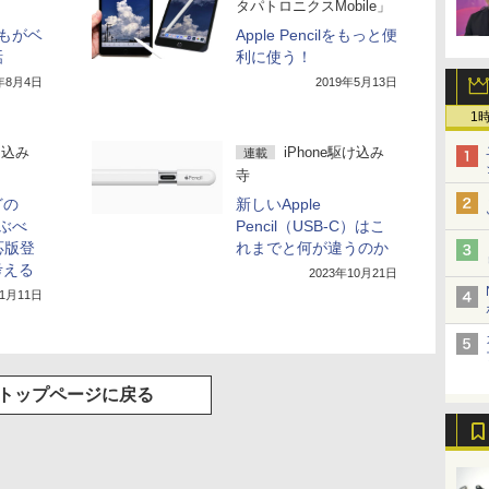
タパトロニクスMobile」
までもがベ
Apple Pencilをもっと便
話
利に使う！
1年8月4日
2019年5月13日
1
け込み
iPhone駆け込み
連載
寺
どの
新しいApple
選ぶべ
Pencil（USB-C）はこ
応版登
れまでと何が違うのか
考える
2023年10月21日
11月11日
トップページに戻る