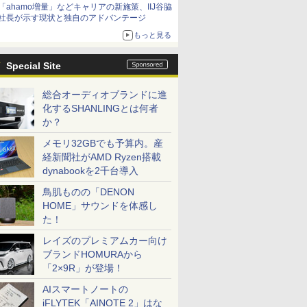
「ahamo増量」などキャリアの新施策、IIJ谷脇
社長が示す現状と独自のアドバンテージ
もっと見る
Special Site
総合オーディオブランドに進
化するSHANLINGとは何者
か？
メモリ32GBでも予算内。産
経新聞社がAMD Ryzen搭載
dynabookを2千台導入
鳥肌ものの「DENON
HOME」サウンドを体感し
た！
レイズのプレミアムカー向け
ブランドHOMURAから
「2×9R」が登場！
AIスマートノートの
iFLYTEK「AINOTE 2」はな