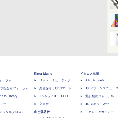
Rittor Music
イカロス出版
dフォーラム
リットーミュージック
AIRLINEweb
ップ担当者フォーラム
楽器探そう!デジマート
Jディフェンスニュー
ness Library
TシャツPOD T-OD
通訳翻訳ジャーナル
セミナー
立東舎
JレスキューWeb
 X（デジタルクロス）
山と溪谷社
イカロスアカデミー