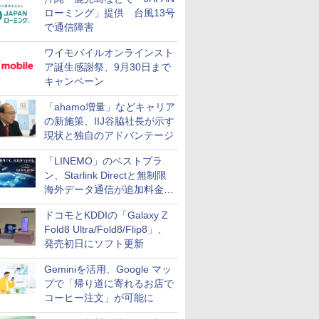
ローミング」提供 台風13号
で通信障害
ワイモバイルオンラインスト
ア誕生感謝祭、9月30日まで
キャンペーン
「ahamo増量」などキャリア
の新施策、IIJ谷脇社長が示す
現状と独自のアドバンテージ
「LINEMO」のベストプラ
ン、Starlink Directと無制限
海外データ通信が追加料金な
しに
ドコモとKDDIの「Galaxy Z
Fold8 Ultra/Fold8/Flip8」、
発売初日にソフト更新
Geminiを活用、Google マッ
プで「帰り道に寄れるお店で
コーヒー注文」が可能に