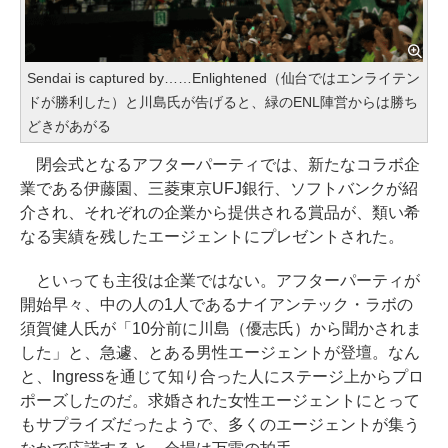
Sendai is captured by……Enlightened（仙台ではエンライテン
ドが勝利した）と川島氏が告げると、緑のENL陣営からは勝ち
どきがあがる
閉会式となるアフターパーティでは、新たなコラボ企
業である伊藤園、三菱東京UFJ銀行、ソフトバンクが紹
介され、それぞれの企業から提供される賞品が、類い希
なる実績を残したエージェントにプレゼントされた。
といっても主役は企業ではない。アフターパーティが
開始早々、中の人の1人であるナイアンテック・ラボの
須賀健人氏が「10分前に川島（優志氏）から聞かされま
した」と、急遽、とある男性エージェントが登壇。なん
と、Ingressを通じて知り合った人にステージ上からプロ
ポーズしたのだ。求婚された女性エージェントにとって
もサプライズだったようで、多くのエージェントが集う