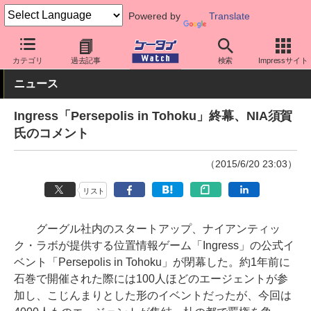
Powered by
Translate
ケータイ Watch
OS
iPhone (iOS)
アプリ・サービス
カテゴリ
過去記事
検索
Impressサイト
ニュース
Ingress「Persepolis in Tohoku」終幕、NIA須賀
氏のコメント
（2015/6/20 23:03）
リスト
グーグル社内のスタートアップ、ナイアンティッ
ク・ラボが提供する位置情報ゲーム「Ingress」の公式イ
ベント「Persepolis in Tohoku」が閉幕した。約1年前に
石巻で開催された際には100人ほどのエージェントが参
加し、こじんまりとした形のイベントだったが、今回は