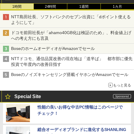
1時間
24時間
1週間
1カ月
NTT島田社長、ソフトバンクのセブン出資に「dポイント使える
ようにして」
ドコモ前田社長が「ahamo40GB化は検証のため」、料金値上げ
への考え方にも言及
BoseのホームオーディオがAmazonでセール
NTTドコモ、通信品質改善の現在地は「道半ば」 都市部に優先
投資で年度内の改善目指す
Boseのノイズキャンセリング搭載イヤホンがAmazonでセール
もっと見る
Special Site
性能の良いお得な中古PC情報はこのページで
チェック！
総合オーディオブランドに進化するSHANLING