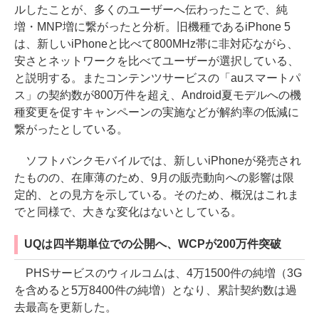
ルしたことが、多くのユーザーへ伝わったことで、純
増・MNP増に繋がったと分析。旧機種であるiPhone 5
は、新しいiPhoneと比べて800MHz帯に非対応ながら、
安さとネットワークを比べてユーザーが選択している、
と説明する。またコンテンツサービスの「auスマートパ
ス」の契約数が800万件を超え、Android夏モデルへの機
種変更を促すキャンペーンの実施などが解約率の低減に
繋がったとしている。
ソフトバンクモバイルでは、新しいiPhoneが発売され
たものの、在庫薄のため、9月の販売動向への影響は限
定的、との見方を示している。そのため、概況はこれま
でと同様で、大きな変化はないとしている。
UQは四半期単位での公開へ、WCPが200万件突破
PHSサービスのウィルコムは、4万1500件の純増（3G
を含めると5万8400件の純増）となり、累計契約数は過
去最高を更新した。