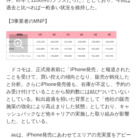
件、昨年で1200件のプラスだった」としており、今回は
過去と比べれば一桁多い状況を維持した。
【3事業者のMNP】
事業者
9月
8月
7月
6月
5月
4月
NTTドコモ
-133,100
-145,000
-112,400
-146,900
-135,800
-125,400
KDDI
+110,800
+87,700
+70,100
+85,300
+81,600
+74,400
ソフトバンクモバイル
+22,700
+56,800
+40,600
+59,900
+52,300
+49,700
ドコモは、正式発表前に「iPhone発売」と報道された
ことを受けて、買い控えの傾向となり、販売が鈍化した
と分析。さらにiPhone発売後も、在庫が不足し、予約の
み受け付けていることから契約数には結びついていない
としている。転出超過を招いた背景として「他社の販売
施策の強化により高止まりした状態」としており、キャ
ッシュバックなど他キャリアの実施した取り組みが影響
した、としている。
auは、iPhone発売にあわせてエリアの充実度をアピー