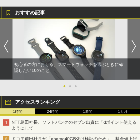
おすすめ記事
初心者の方におくる、スマートウォッチを選ぶときに確
認したい10のこと
●
●
●
アクセスランキング
1時間
24時間
1週間
1カ月
NTT島田社長、ソフトバンクのセブン出資に「dポイント使える
ようにして」
ドコモ前田社長が「ahamo40GB化は検証のため」、料金値上げ