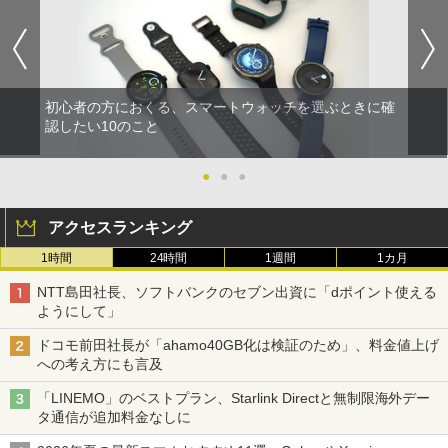
初心者の方におくる、スマートウォッチを選ぶときに確
認したい10のこと
●
●
●
アクセスランキング
1時間
24時間
1週間
1カ月
NTT島田社長、ソフトバンクのセブン出資に「dポイント使える
ようにして」
ドコモ前田社長が「ahamo40GB化は検証のため」、料金値上げ
への考え方にも言及
「LINEMO」のベストプラン、Starlink Directと無制限海外デー
タ通信が追加料金なしに