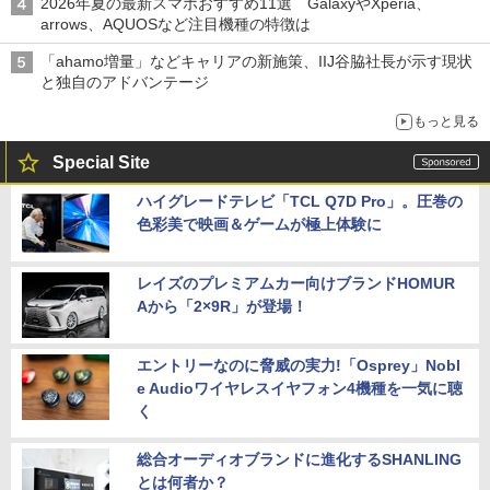
2026年夏の最新スマホおすすめ11選 GalaxyやXperia、
arrows、AQUOSなど注目機種の特徴は
「ahamo増量」などキャリアの新施策、IIJ谷脇社長が示す現状
と独自のアドバンテージ
もっと見る
Special Site
ハイグレードテレビ「TCL Q7D Pro」。圧巻の
色彩美で映画＆ゲームが極上体験に
レイズのプレミアムカー向けブランドHOMUR
Aから「2×9R」が登場！
エントリーなのに脅威の実力!「Osprey」Nobl
e Audioワイヤレスイヤフォン4機種を一気に聴
く
総合オーディオブランドに進化するSHANLING
とは何者か？