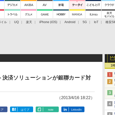
バイル
UQ
楽天
iPhone (iOS)
Android
5G
IoT
格安SI
アクセサリー
業界動向
法人向け
最新技術/その他
1
ト決済ソリューションが銀聯カード対
（2013/4/16 18:22）
ェア
はてブ
note
LinkedIn