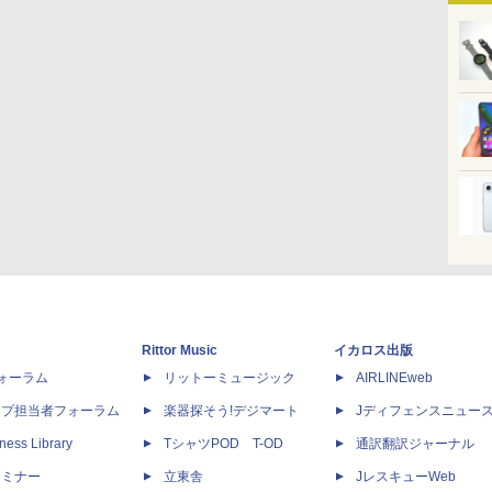
Rittor Music
イカロス出版
dフォーラム
リットーミュージック
AIRLINEweb
ップ担当者フォーラム
楽器探そう!デジマート
Jディフェンスニュー
ness Library
TシャツPOD T-OD
通訳翻訳ジャーナル
セミナー
立東舎
JレスキューWeb