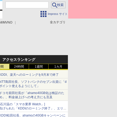
Impress サイト
全カテゴリ
M/MVNO
アクセスランキング
時間
24時間
1週間
1カ月
KDDI、楽天へのローミングを9月末で終了
NTT島田社長、ソフトバンクのセブン出資に「d
ポイント使えるようにして」
ドコモ前田社長が「ahamo40GB化は検証のた
め」、料金値上げへの考え方にも言及
[石川温の「スマホ業界 Watch」]
告げられた「KDDIのローミング終了」、エリア
マップの落とし穴と楽天モバイルの課題
KDDI松田社長、ahamoの40GBキャンペーンに