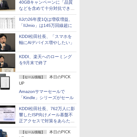
40GBキャンペーンに「品質
などを含めて十分対抗でき
る」
IIJの26年度1Qは増収増益、
「IIJmio」は145万回線超に
KDDI松田社長、「スマホを
軸にAIデバイス増やしたい」
KDDI、楽天へのローミング
を9月末で終了
本日のPICK
【セール情報】
UP
Amazonサマーセールで
「Kindle」シリーズがセール
KDDI松田社長、762万人に影
響したISP向けメール基盤不
正アクセスで対策をあらため
て説明
本日のPICK
【セール情報】