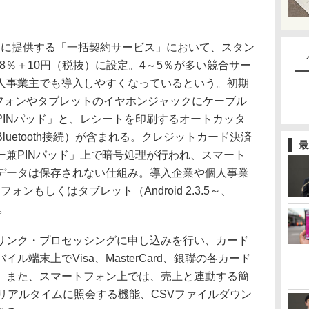
新たに提供する「一括契約サービス」において、スタン
48％＋10円（税抜）に設定。4～5％が多い競合サー
人事業主でも導入しやすくなっているという。初期
トフォンやタブレットのイヤホンジャックにケーブル
PINパッド」と、レシートを印刷するオートカッタ
uetooth接続）が含まれる。クレジットカード決済
最
ー兼PINパッド」上で暗号処理が行われ、スマート
データは保存されない仕組み。導入企業や個人事業
フォンもしくはタブレット（Android 2.3.5～、
る。
ンク・プロセッシングに申し込みを行い、カード
端末上でVisa、MasterCard、銀聯の各カード
。また、スマートフォン上では、売上と連動する簡
リアルタイムに照会する機能、CSVファイルダウン