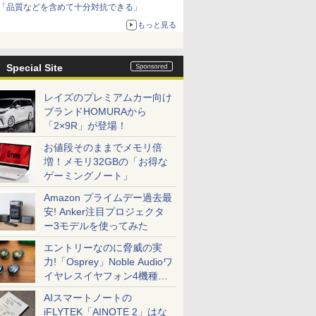
「品質などを含めて十分対抗できる」
もっと見る
Special Site
レイズのプレミアムカー向け
ブランドHOMURAから
「2×9R」が登場！
お値段そのままでメモリ倍
増！メモリ32GBの「お得な
ゲーミングノート」
Amazon プライムデー過去最
安! Anker注目プロジェクタ
ー3モデルを使ってみた
エントリーなのに脅威の実
力!「Osprey」Noble Audioワ
イヤレスイヤフォン4機種を
一気に聴く
AIスマートノートの
iFLYTEK「AINOTE 2」はな