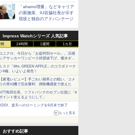
「ahamo増量」などキャリア
の新施策、IIJ谷脇社長が示す
現状と独自のアドバンテージ
Impress Watchシリーズ 人気記事
時間
24時間
1週間
1カ月
ユニクロ、今日から「お盆特別セール」。涼感
シアサッカーワンピース待望値下げ、撥水ギア
ショーツは1990円に
ミスド「Mrs. GREEN APPLE」のコラボドーナ
ツ4種、いよいよ発売！
【家電レビュー】手ごわい雑草との戦い、コメ
リの草刈機で完全勝利 掃除機感覚で使えた
NTT島田社長、ソフトバンクのセブン出資に「d
ポイント使えるようにして」
KDDI、楽天へのローミングを9月末で終了
もっと見る
おすすめ記事