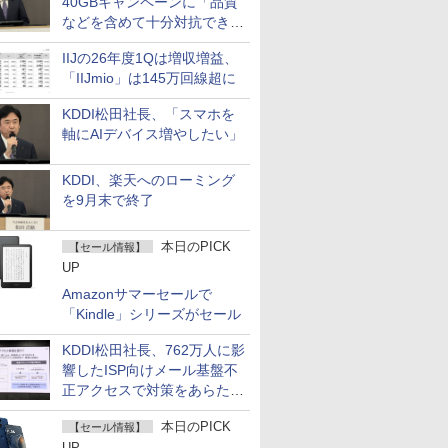
40GBキャンペーンに「品質
などを含めて十分対抗でき
る」
IIJの26年度1Qは増収増益、
「IIJmio」は145万回線超に
KDDI松田社長、「スマホを
軸にAIデバイス増やしたい」
KDDI、楽天へのローミング
を9月末で終了
本日のPICK
【セール情報】
UP
Amazonサマーセールで
「Kindle」シリーズがセール
KDDI松田社長、762万人に影
響したISP向けメール基盤不
正アクセスで対策をあらため
て説明
本日のPICK
【セール情報】
UP