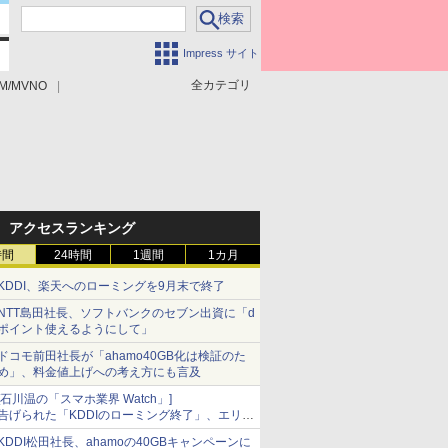
Impress サイト
全カテゴリ
M/MVNO
アクセスランキング
時間
24時間
1週間
1カ月
KDDI、楽天へのローミングを9月末で終了
NTT島田社長、ソフトバンクのセブン出資に「d
ポイント使えるようにして」
ドコモ前田社長が「ahamo40GB化は検証のた
め」、料金値上げへの考え方にも言及
[石川温の「スマホ業界 Watch」]
告げられた「KDDIのローミング終了」、エリア
マップの落とし穴と楽天モバイルの課題
KDDI松田社長、ahamoの40GBキャンペーンに