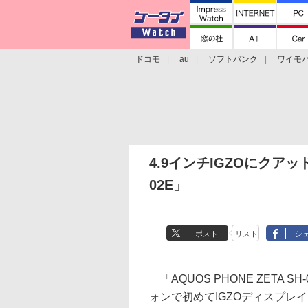
ドコモ
au
ソフトバンク
ワイモ
格安スマホ/SIMフリースマホ
周辺機器/
4.9インチIGZOにクアッド
02E」
ポスト
リスト
シ
「AQUOS PHONE ZETA S
ォンで初めてIGZOディスプレ