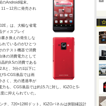
Android端末。
11～12月に発売され
H-02E」は、大幅な省電
晶ディスプレイ
面の書き換えの発生しな
られているのがひとつ
けのテスト機器で消費
自体の消費電力として
S液晶約9.5の消費である
2.8と、3分の1以下に
びS-CGS液晶では画
小さく、光の透過率が
も、CGS液晶では約15.7に対し、IGZOとS-
分程度に抑えられていた。
チ、720×1280ドット。IGZOパネルは挟額縁設計