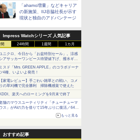
「ahamo増量」などキャリア
の新施策、IIJ谷脇社長が示す
現状と独自のアドバンテージ
Impress Watchシリーズ 人気記事
時間
24時間
1週間
1カ月
ユニクロ、今日から「お盆特別セール」。涼感
シアサッカーワンピース待望値下げ、撥水ギア
ショーツは1990円に
ミスド「Mrs. GREEN APPLE」のコラボドーナ
ツ4種、いよいよ発売！
【家電レビュー】手ごわい雑草との戦い、コメ
リの草刈機で完全勝利 掃除機感覚で使えた
KDDI、楽天へのローミングを9月末で終了
老舗のマウスユーティリティ「チューチューマ
ウス」がAIの力を借りて15年ぶりに復活／64bit
化、Windows 10/11、「Chrome」も走り回
もっと見る
る。復活記念で2026年末まで500円
おすすめ記事