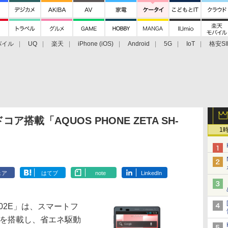
バイル
UQ
楽天
iPhone (iOS)
Android
5G
IoT
格安SI
アクセサリー
業界動向
法人向け
最新技術/その他
コア搭載「AQUOS PHONE ZETA SH-
1
ェア
はてブ
note
LinkedIn
H-02E」は、スマートフ
イを搭載し、省エネ駆動