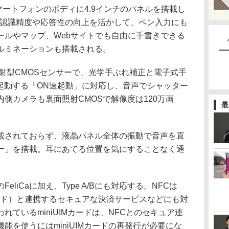
マートフォンのボディに4.9インチのパネルを搭載し
の認識精度や応答性の向上を活かして、ペン入力にも
ールやマップ、Webサイトでも自由に手書きできる
ルミネーションも搭載される。
射型CMOSセンサーで、光学手ぶれ補正と電子式手
で起動する「ON速起動」に対応し、音声でシャッター
側カメラも裏面照射CMOSで解像度は120万画
最
されておらず、液晶パネル全体の振動で音声を直
ー」を搭載。耳にあてる位置を気にすることなく通
liCaに加え、Type A/Bにも対応する。NFCは
Mカード）と連携するセキュアな決済サービスなどにも対
ているminiUIMカードは、NFCとのセキュア連
能を使うにはminiUIMカードの再発行が必要にな