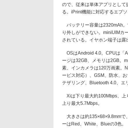
ので、従来は単体アプリとして
る。iPrint機能に対応するエ
バッテリー容量は2320mAh
り外しができない。miniUIM
されている。イヤホン端子は露
OSはAndroid 4.0。CPU
ージは32GB、メモリは2GB。m
素、インカメラは120万画素。NO
ービス対応）、GSM、防水、お
テザリング、Bluetooth 4
Xiは下り最大約100Mbps、上り
上り最大5.7Mbps。
大きさは約135×68×9.8m
ーはRed、White、Blueの3色。