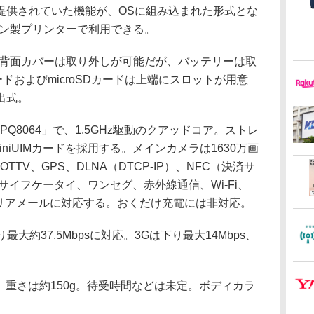
提供されていた機能が、OSに組み込まれた形式とな
プソン製プリンターで利用できる。
。背面カバーは取り外しが可能だが、バッテリーは取
カードおよびmicroSDカードは上端にスロットが用意
出式。
は「APQ8064」で、1.5GHz駆動のクアッドコア。ストレ
iniUIMカードを採用する。メインカメラは1630万画
TTV、GPS、DLNA（DTCP-IP）、NFC（決済サ
サイフケータイ、ワンセグ、赤外線通信、Wi-Fi、
.0、エリアメールに対応する。おくだけ充電には非対応。
最大約37.5Mbpsに対応。3Gは下り最大14Mbps、
mで、重さは約150g。待受時間などは未定。ボディカラ