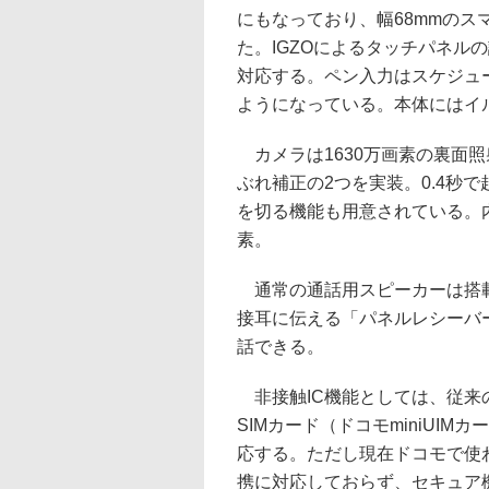
にもなっており、幅68mmのス
た。IGZOによるタッチパネル
対応する。ペン入力はスケジュ
ようになっている。本体にはイ
カメラは1630万画素の裏面照
ぶれ補正の2つを実装。0.4秒
を切る機能も用意されている。内
素。
通常の通話用スピーカーは搭載
接耳に伝える「パネルレシーバ
話できる。
非接触IC機能としては、従来のFe
SIMカード（ドコモminiUI
応する。ただし現在ドコモで使われ
携に対応しておらず、セキュア機