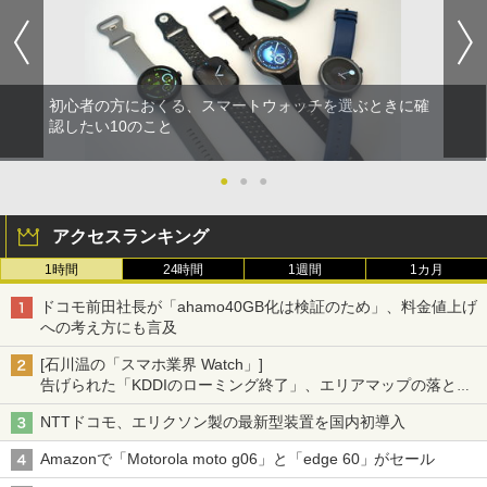
初心者の方におくる、スマートウォッチを選ぶときに確
認したい10のこと
●
●
●
アクセスランキング
1時間
24時間
1週間
1カ月
ドコモ前田社長が「ahamo40GB化は検証のため」、料金値上げ
への考え方にも言及
[石川温の「スマホ業界 Watch」]
告げられた「KDDIのローミング終了」、エリアマップの落とし
穴と楽天モバイルの課題
NTTドコモ、エリクソン製の最新型装置を国内初導入
Amazonで「Motorola moto g06」と「edge 60」がセール