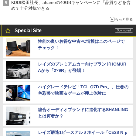
KDDI松田社長、ahamoの40GBキャンペーンに「品質などを含
めて十分対抗できる」
もっと見る
Special Site
性能の良いお得な中古PC情報はこのページで
チェック！
レイズのプレミアムカー向けブランドHOMUR
Aから「2×9R」が登場！
ハイグレードテレビ「TCL Q7D Pro」。圧巻の
色彩美で映画＆ゲームが極上体験に
総合オーディオブランドに進化するSHANLING
とは何者か？
レイズ鍛造1ピースアルミホイール「CE28 N-p